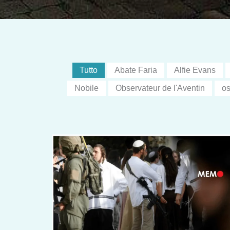
Tutto
Abate Faria
Alfie Evans
Nobile
Observateur de l'Aventin
os