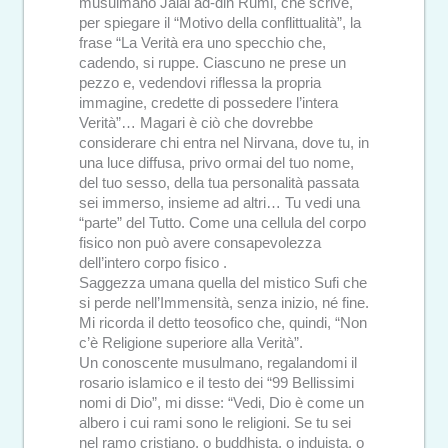
musulmano Jalal ad-din Rumi, che scrive,
per spiegare il “Motivo della conflittualità”, la
frase “La Verità era uno specchio che,
cadendo, si ruppe. Ciascuno ne prese un
pezzo e, vedendovi riflessa la propria
immagine, credette di possedere l’intera
Verità”… Magari è ciò che dovrebbe
considerare chi entra nel Nirvana, dove tu, in
una luce diffusa, privo ormai del tuo nome,
del tuo sesso, della tua personalità passata
sei immerso, insieme ad altri… Tu vedi una
“parte” del Tutto. Come una cellula del corpo
fisico non può avere consapevolezza
dell’intero corpo fisico .
Saggezza umana quella del mistico Sufi che
si perde nell’Immensità, senza inizio, né fine.
Mi ricorda il detto teosofico che, quindi, “Non
c’è Religione superiore alla Verità”.
Un conoscente musulmano, regalandomi il
rosario islamico e il testo dei “99 Bellissimi
nomi di Dio”, mi disse: “Vedi, Dio è come un
albero i cui rami sono le religioni. Se tu sei
nel ramo cristiano, o buddhista, o induista, o