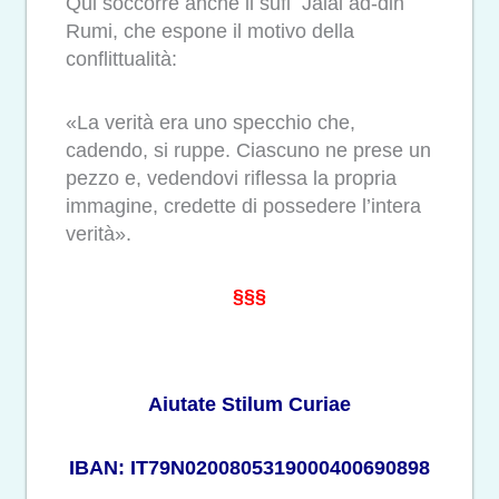
Qui soccorre anche il sufi Jalal ad-din
Rumi, che espone il motivo della
conflittualità:
«La verità era uno specchio che,
cadendo, si ruppe. Ciascuno ne prese un
pezzo e, vedendovi riflessa la propria
immagine, credette di possedere l’intera
verità».
§§§
Aiutate Stilum Curiae
IBAN: IT79N0200805319000400690898