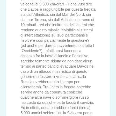
velocitá; di 9.500 km/orari – il che vuol dire
che Davos é raggiungibile per questa fregata
sia dall´Atlantico, sia dal Mar del Nord, sia
dal mar Tirreno, sia dall´Adriatico in meno di
10 minuti – ed che inoltre ha dei sistemi che
rendono questo missile inivisibile ai sistemi
di intercettazione) sui suoi partecipanti e
risolvere cosí parzialmente la questione?
(ed anche per dare un avvertimento a tutto l
´Occidente?). Infatti, cosí facendo la
distanza fra la base di lancio e l´obiettivo
sarebbe talmente ridotta da non dare alcun
tempo ai partecipanti di evacuare Davos nel
caso di un attacco missilistico di questo
genere (se fossero invece lanciati dalla
Russia avrebbero tutto il tempo per
allontanarsi). Tra l´altro la fregata potrebbe
servire anche da copertura cosicché
qualche altra nave o sommergibile russo
nascosto da qualche parte faccia il servizio.
Ed in effetti, cosa potrebbero fare i (fino a)
5.000 uomini schierati dalla Svizzera per la