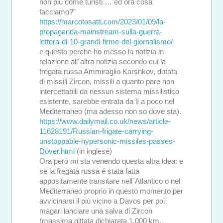
non piú come turisti … ed ora cosa
facciamo?”
https://marcotosatti.com/2023/01/09/la-
propaganda-mainstream-sulla-guerra-
lettera-di-10-grandi-firme-del-giornalismo/
e questo perché ho messo la notizia in
relazione all´altra notizia secondo cui la
fregata russa Ammiraglio Karshkov, dotata
di missili Zircon, missili a quanto pare non
intercettabili da nessun sistema missilistico
esistente, sarebbe entrata da lí a poco nel
Mediterraneo (ma adesso non so dove sta).
https://www.dailymail.co.uk/news/article-
11628191/Russian-frigate-carrying-
unstoppable-hypersonic-missiles-passes-
Dover.html
(in inglese)
Ora peró mi sta venendo questa altra idea: e
se la fregata russa é stata fatta
appositamente transitare nell´Atlantico o nel
Mediterraneo proprio in questo momento per
avvicinarsi il piú vicino a Davos per poi
magari lanciare una salva di Zircon
(massima gittata dichiarata 1.000 km,