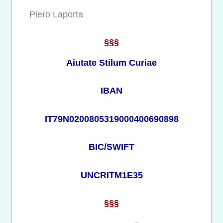
Piero Laporta
§§§
Aiutate Stilum Curiae
IBAN
IT79N0200805319000400690898
BIC/SWIFT
UNCRITM1E35
§§§