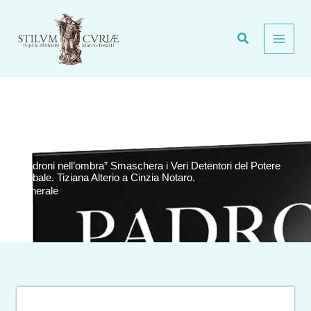
Vai
al
contenuto
“Padroni nell’ombra” Smaschera i Veri Detentori del Potere
Globale. Tiziana Alterio a Cinzia Notaro.
Generale