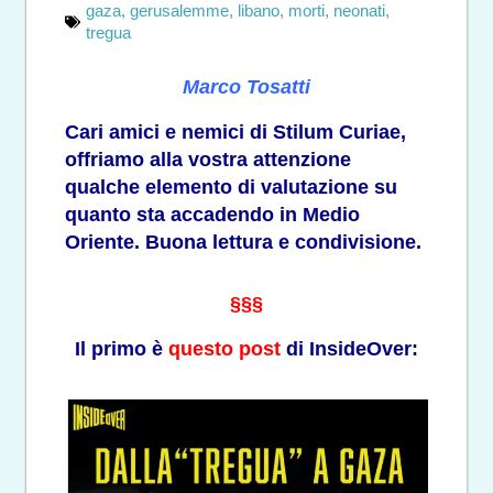
gaza
,
gerusalemme
,
libano
,
morti
,
neonati
,
tregua
Marco Tosatti
Cari amici e nemici di Stilum Curiae,
offriamo alla vostra attenzione
qualche elemento di valutazione su
quanto sta accadendo in Medio
Oriente. Buona lettura e condivisione.
§§§
Il primo è
questo post
di InsideOver: