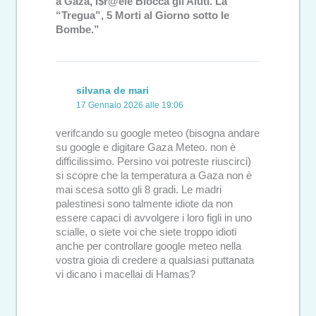
a Gaza, I$r@ele Blocca gli Aiuti. La
“Tregua”, 5 Morti al Giorno sotto le
Bombe.”
silvana de mari
17 Gennaio 2026 alle 19:06
verifcando su google meteo (bisogna andare
su google e digitare Gaza Meteo. non è
difficilissimo. Persino voi potreste riuscirci)
si scopre che la temperatura a Gaza non è
mai scesa sotto gli 8 gradi. Le madri
palestinesi sono talmente idiote da non
essere capaci di avvolgere i loro figli in uno
scialle, o siete voi che siete troppo idioti
anche per controllare google meteo nella
vostra gioia di credere a qualsiasi puttanata
vi dicano i macellai di Hamas?