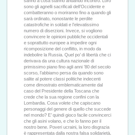
sanno a cosa stanno andando incontro. Loro
sono gli agnelli sacrificali dell’Occidente e
combatteranno o moriranno fino a quando gli
sarà ordinato, nonostante le perdite
catastrofiche in soldati e l’elevatissimo
numero di diserzioni. Invece, si vogliono
convincere le opinioni pubbliche occidentali
e soprattutto europee a impedire ogni
ricomposizione del conflitto, in modo da
indebolire la Russia. Quel po’ di libertà che ci
derivava da una cultura nazionale di
primissimo piano fino agli anni ’80 del secolo
scorso, l’abbiamo persa da quando sono
salite al potere classi politiche indecenti
come dimostrato emblematicamente dal
caso del Presidente della Toscana che
crede che la sua regione confini con la
Lombardia. Cosa volete che capiscano
personaggi del genere di quello che succede
nel mondo? E’ quindi gioco facile convincerci
che gli asini volano, e che lo fanno per il
nostro bene. Poveri ucraini, la loro disgrazia
è rappresentata dalla nostra falsa solidarietà.