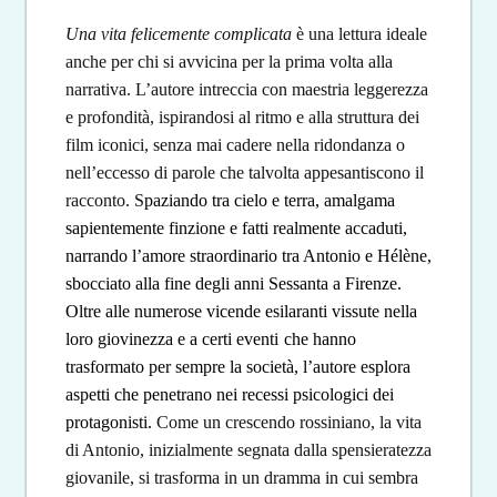
Una vita felicemente complicata
è una lettura ideale
anche per chi si avvicina per la prima volta alla
narrativa. L’autore intreccia con maestria leggerezza
e profondità, ispirandosi al ritmo e alla struttura dei
film iconici, senza mai
cade
re nella ridondanza o
nell’eccesso di parole che talvolta appesantiscono il
racconto.
S
pazia
ndo
tra cielo
e terra,
amalgama
sapientemente finzione e
fatti realmente accaduti
,
narrando l’amore straordinario tra Antonio e Hélène,
sboccia
to alla fine degli anni Sessanta a Firenze.
Oltre alle numerose vicende esilaranti vissute nella
loro giovinezza e a certi eventi
che hanno
trasformato per sempre la società,
l’autore
esplora
aspetti che penetrano nei recessi psicologici dei
protagonisti.
Come un crescendo rossiniano, la vita
di Antonio, inizialmente segnata dalla spensieratezza
giovanile, si trasforma in un dramma in cui sembra