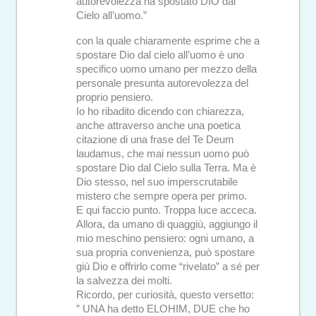
autorevolezza ha spostato DIO dal
Cielo all’uomo.”
con la quale chiaramente esprime che a
spostare Dio dal cielo all’uomo è uno
specifico uomo umano per mezzo della
personale presunta autorevolezza del
proprio pensiero.
Io ho ribadito dicendo con chiarezza,
anche attraverso anche una poetica
citazione di una frase del Te Deum
laudamus, che mai nessun uomo può
spostare Dio dal Cielo sulla Terra. Ma è
Dio stesso, nel suo imperscrutabile
mistero che sempre opera per primo.
E qui faccio punto. Troppa luce acceca.
Allora, da umano di quaggiù, aggiungo il
mio meschino pensiero: ogni umano, a
sua propria convenienza, può spostare
giù Dio e offrirlo come “rivelato” a sé per
la salvezza dei molti.
Ricordo, per curiosità, questo versetto:
” UNA ha detto ELOHIM, DUE che ho