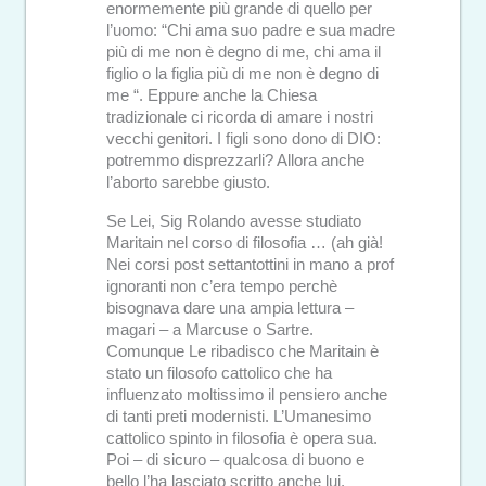
enormemente più grande di quello per
l’uomo: “Chi ama suo padre e sua madre
più di me non è degno di me, chi ama il
figlio o la figlia più di me non è degno di
me “. Eppure anche la Chiesa
tradizionale ci ricorda di amare i nostri
vecchi genitori. I figli sono dono di DIO:
potremmo disprezzarli? Allora anche
l’aborto sarebbe giusto.
Se Lei, Sig Rolando avesse studiato
Maritain nel corso di filosofia … (ah già!
Nei corsi post settantottini in mano a prof
ignoranti non c’era tempo perchè
bisognava dare una ampia lettura –
magari – a Marcuse o Sartre.
Comunque Le ribadisco che Maritain è
stato un filosofo cattolico che ha
influenzato moltissimo il pensiero anche
di tanti preti modernisti. L’Umanesimo
cattolico spinto in filosofia è opera sua.
Poi – di sicuro – qualcosa di buono e
bello l’ha lasciato scritto anche lui.