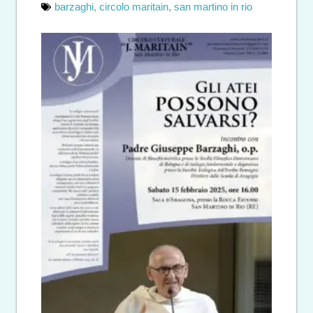
barzaghi
,
circolo maritain
,
san martino in rio