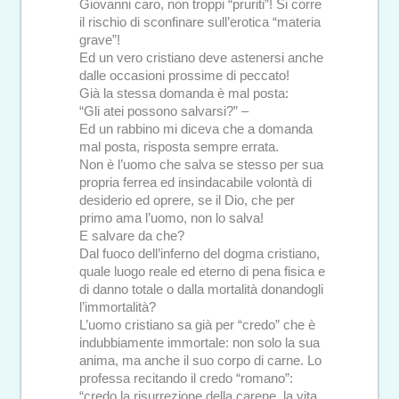
Giovanni caro, non troppi “pruriti”! Si corre
il rischio di sconfinare sull’erotica “materia
grave”!
Ed un vero cristiano deve astenersi anche
dalle occasioni prossime di peccato!
Già la stessa domanda è mal posta:
“Gli atei possono salvarsi?” –
Ed un rabbino mi diceva che a domanda
mal posta, risposta sempre errata.
Non è l’uomo che salva se stesso per sua
propria ferrea ed insindacabile volontà di
desiderio ed oprere, se il Dio, che per
primo ama l’uomo, non lo salva!
E salvare da che?
Dal fuoco dell’inferno del dogma cristiano,
quale luogo reale ed eterno di pena fisica e
di danno totale o dalla mortalità donandogli
l’immortalità?
L’uomo cristiano sa già per “credo” che è
indubbiamente immortale: non solo la sua
anima, ma anche il suo corpo di carne. Lo
professa recitando il credo “romano”:
“credo la risurrezione della carene, la vita