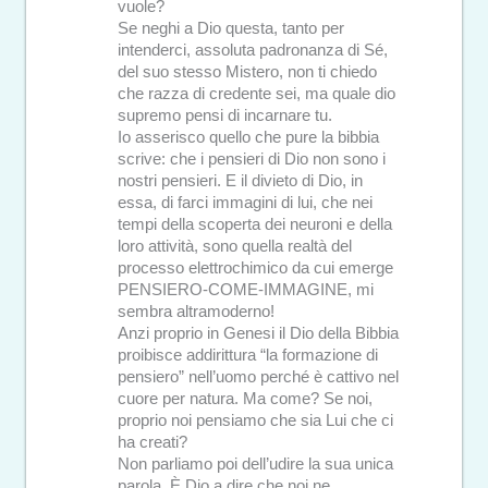
vuole?
Se neghi a Dio questa, tanto per
intenderci, assoluta padronanza di Sé,
del suo stesso Mistero, non ti chiedo
che razza di credente sei, ma quale dio
supremo pensi di incarnare tu.
Io asserisco quello che pure la bibbia
scrive: che i pensieri di Dio non sono i
nostri pensieri. E il divieto di Dio, in
essa, di farci immagini di lui, che nei
tempi della scoperta dei neuroni e della
loro attività, sono quella realtà del
processo elettrochimico da cui emerge
PENSIERO-COME-IMMAGINE, mi
sembra altramoderno!
Anzi proprio in Genesi il Dio della Bibbia
proibisce addirittura “la formazione di
pensiero” nell’uomo perché è cattivo nel
cuore per natura. Ma come? Se noi,
proprio noi pensiamo che sia Lui che ci
ha creati?
Non parliamo poi dell’udire la sua unica
parola. È Dio a dire che noi ne