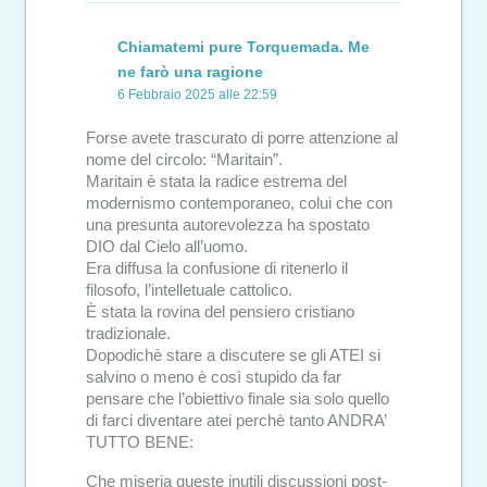
Chiamatemi pure Torquemada. Me
ne farò una ragione
6 Febbraio 2025 alle 22:59
Forse avete trascurato di porre attenzione al
nome del circolo: “Maritain”.
Maritain è stata la radice estrema del
modernismo contemporaneo, colui che con
una presunta autorevolezza ha spostato
DIO dal Cielo all’uomo.
Era diffusa la confusione di ritenerlo il
filosofo, l’intelletuale cattolico.
È stata la rovina del pensiero cristiano
tradizionale.
Dopodichè stare a discutere se gli ATEI si
salvino o meno è così stupido da far
pensare che l’obiettivo finale sia solo quello
di farci diventare atei perchè tanto ANDRA’
TUTTO BENE:
Che miseria queste inutili discussioni post-