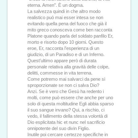
eterna. Amen”. È un dogma.
La salvezza quindi in che altro modo
realistico può mai esser intesa se non
evitando quella pena del fuoco che già il
mito greco conosceva come ben racconta
Platone quando parla del soldato panfilo Er,
morto e risorto dopo 10 giorni. Questo
eroe, Er, racconta l’esperienza di un
giudizio, di un Paradiso e di un Inferno.
Quest’ultimo appare però di durata
personale relativa alla gravità delle colpe,
delitti, commesse in vita terrena.
Come potremo mai salvarci da pene sì
sproporzionate se non ci salva Dio?
Anzi. Se è vero che Gesù ha redento i
molti, come può essere che anche per uno
solo di questa moltitudine Egli abbia sparso
il suo sangue invano? Qui, a rischio, ci
vedo, il fallimento della stessa volontà di
Dio esplicitata hic et nunc nel sacrificio
onnipotente del suo divin Figlio.
Inutile poi cercare certezze specifiche in