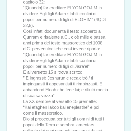
capitolo 32:
“[Quando] far ereditare ELYON GOJIM in
dividere-Egli figli Adam stabilì confini di
popoli per numero di figli di ELOHIM” (4QDt
32,8).
Così infatti documenta il testo scoperto a
Qunram e risalente a.C., cioè mille e passa
anni prima del testo massoretico del 1008
d.C. pervenutoci che così invece riporta:
“[Quando] far ereditare ELYON GOJIM in
dividere-Egli figli Adam stabilì confini di
popoli per numero di figli di Jisra’el”.
E al versetto 15 si trova scritto:
” E ingrassò Jeshurun e recalcitrò / ti
impinguasti ti appesantisti ti rimpinzasti. E
abbandonò Eloah che fece lui; e rifiutò roccia
di sua salvezza”.
La XX sempre al versetto 15 premette:
“Kai efaghen Iakob kai eneplesthe” e poi
come il massoretico.
Dio si preoccupa per tutti gli uomini di tutti i
popoli della Terra e sembra lamentarsi
soltanto dei suoi presunti beniamini da cui