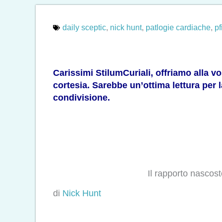
daily sceptic
,
nick hunt
,
patlogie cardiache
,
pf
Carissimi StilumCuriali, offriamo alla v
cortesia. Sarebbe un’ottima lettura per
condivisione.
Il rapporto nascost
di
Nick Hunt