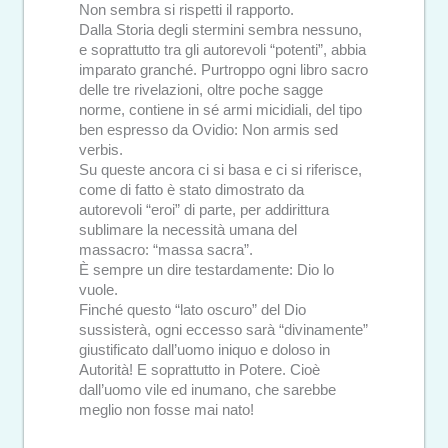
Non sembra si rispetti il rapporto.
Dalla Storia degli stermini sembra nessuno,
e soprattutto tra gli autorevoli “potenti”, abbia
imparato granché. Purtroppo ogni libro sacro
delle tre rivelazioni, oltre poche sagge
norme, contiene in sé armi micidiali, del tipo
ben espresso da Ovidio: Non armis sed
verbis.
Su queste ancora ci si basa e ci si riferisce,
come di fatto è stato dimostrato da
autorevoli “eroi” di parte, per addirittura
sublimare la necessità umana del
massacro: “massa sacra”.
È sempre un dire testardamente: Dio lo
vuole.
Finché questo “lato oscuro” del Dio
sussisterà, ogni eccesso sarà “divinamente”
giustificato dall’uomo iniquo e doloso in
Autorità! E soprattutto in Potere. Cioè
dall’uomo vile ed inumano, che sarebbe
meglio non fosse mai nato!