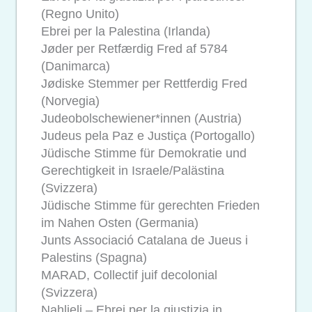
(Regno Unito)
Ebrei per la Palestina (Irlanda)
Jøder per Retfærdig Fred af 5784
(Danimarca)
Jødiske Stemmer per Rettferdig Fred
(Norvegia)
Judeobolschewiener*innen (Austria)
Judeus pela Paz e Justiça (Portogallo)
Jüdische Stimme für Demokratie und
Gerechtigkeit in Israele/Palästina
(Svizzera)
Jüdische Stimme für gerechten Frieden
im Nahen Osten (Germania)
Junts Associació Catalana de Jueus i
Palestins (Spagna)
MARAD, Collectif juif decolonial
(Svizzera)
Nahlieli – Ebrei per la giustizia in