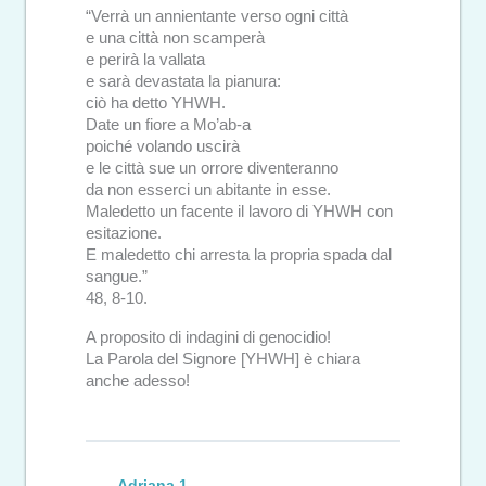
“Verrà un annientante verso ogni città
e una città non scamperà
e perirà la vallata
e sarà devastata la pianura:
ciò ha detto YHWH.
Date un fiore a Mo’ab-a
poiché volando uscirà
e le città sue un orrore diventeranno
da non esserci un abitante in esse.
Maledetto un facente il lavoro di YHWH con
esitazione.
E maledetto chi arresta la propria spada dal
sangue.”
48, 8-10.
A proposito di indagini di genocidio!
La Parola del Signore [YHWH] è chiara
anche adesso!
Adriana 1