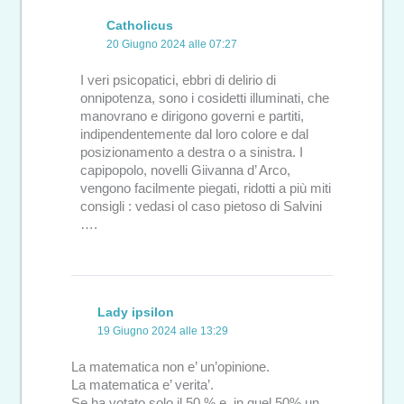
Catholicus
20 Giugno 2024 alle 07:27
I veri psicopatici, ebbri di delirio di
onnipotenza, sono i cosidetti illuminati, che
manovrano e dirigono governi e partiti,
indipendentemente dal loro colore e dal
posizionamento a destra o a sinistra. I
capipopolo, novelli Giivanna d’ Arco,
vengono facilmente piegati, ridotti a più miti
consigli : vedasi ol caso pietoso di Salvini
….
Lady ipsilon
19 Giugno 2024 alle 13:29
La matematica non e’ un’opinione.
La matematica e’ verita’.
Se ha votato solo il 50 % e, in quel 50% un