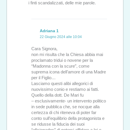
i finti scandalizzati, delle mie parole.
Adriana 1
22 Giugno 2024 alle 10:04
Cara Signora,
non mi risulta che la Chiesa abbia mai
proclamato tridui o novene per la
“Madonna con la scure”, come
suprema icona dell’amore di una Madre
per il Figlio…
Lasciamo questi alibi allegorici di
nuovissimo conio e restiamo ai fatti.
Quello della dott. De Mari fu
– esclusivamente- un intervento politico
in sede pubblica che, se nocque alla
certezza di chi riteneva di poter far
conto sull’equilibrio della protagonista e
se ridusse la fiducia dei suoi
“aficionados” di potersi affidare a lei e