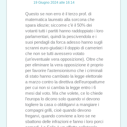
19 Giugno 2024 alle 16:14
Questo se non erro è il terzo prof. di
matematica laureato alla sorcona che
spara idiozie; siccome c’è il 50% dei
votanti tutti i partiti hanno raddoppiato i loro
parlamentari, quindi la pescivendola e i
suoi pendagli da forca adesso hanno sugli
scranni euro-giudaici il doppio di camerieri
che non se tutti avessero votato
(un’eventuale vera opposizione). Oltre che
per eliminare la vera opposizione è proprio
per favorire l’astensionismo che i criminali
di stato hanno cambiato la legge elettorale
a marzo contro la direttiva dell’europattume
per cui non si cambia la legge entro i 6
mesi dal voto. Ma che volete, ce lo chiede
l’europa lo dicono solo quando vi devono
togliere la casa o obbligarvi a mangiare i
compagni grilli, cioè quando devono
fregarvi, quando conviene a loro se ne
sbattono delle infrazioni e fanno i loro porci