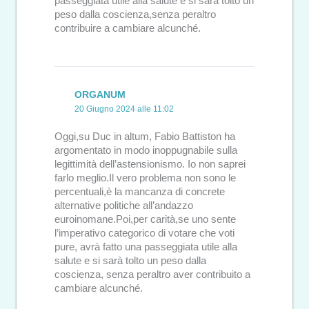
passeggiata utile alla salute e si sarà tolto un
peso dalla coscienza,senza peraltro
contribuire a cambiare alcunché.
ORGANUM
20 Giugno 2024 alle 11:02
Oggi,su Duc in altum, Fabio Battiston ha
argomentato in modo inoppugnabile sulla
legittimità dell’astensionismo. Io non saprei
farlo meglio.Il vero problema non sono le
percentuali,è la mancanza di concrete
alternative politiche all’andazzo
euroinomane.Poi,per carità,se uno sente
l’imperativo categorico di votare che voti
pure, avrà fatto una passeggiata utile alla
salute e si sarà tolto un peso dalla
coscienza, senza peraltro aver contribuito a
cambiare alcunché.