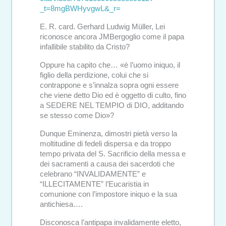
_t=8mgBWHyvgwL&_r=
E. R. card. Gerhard Ludwig Müller, Lei
riconosce ancora JMBergoglio come il papa
infallibile stabilito da Cristo?
Oppure ha capito che… «è l’uomo iniquo, il
figlio della perdizione, colui che si
contrappone e s’innalza sopra ogni essere
che viene detto Dio ed è oggetto di culto, fino
a SEDERE NEL TEMPIO di DIO, additando
se stesso come Dio»?
Dunque Eminenza, dimostri pietà verso la
moltitudine di fedeli dispersa e da troppo
tempo privata del S. Sacrificio della messa e
dei sacramenti a causa dei sacerdoti che
celebrano “INVALIDAMENTE” e
“ILLECITAMENTE” l’Eucaristia in
comunione con l’impostore iniquo e la sua
antichiesa….
Disconosca l’antipapa invalidamente eletto,