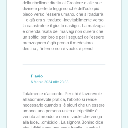
della ribellione diretta al Creatore e alle sue
divine e perfette leggi nonché dell’odio più
bieco verso l’essere umano, che si tradurrà
– e già ora si traduce -inevitabilmente verso
la catastrofe e il giusto castigo . La malvagia
e orrenda risata dei malvagi non durerà che
un soffio; per loro e per i seguaci dell’essere
menzognero è già pronto il medesimo
destino ; l’inferno non è vuoto: è pieno!
Flavio
6 Marzo 2024 alle 23:33
Totalmente d’accordo. Per chi è favorevole
all’abominevole pratica, l’aborto si rende
necessario quando si è sicuri che un essere
umano, una persona unica e irripetibile è
venuta al mondo, e non si vuole che venga
alla luce…omicidio . La signora Bonino dice
che i diritti sono una cosa fragile…anche i