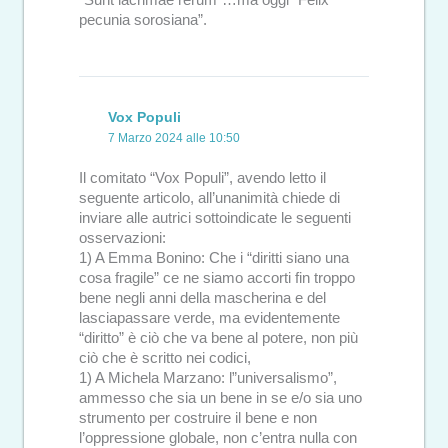
“Sunt lacrimae rerum”…ma oggi “Felix
pecunia sorosiana”.
Vox Populi
7 Marzo 2024 alle 10:50
Il comitato “Vox Populi”, avendo letto il
seguente articolo, all’unanimità chiede di
inviare alle autrici sottoindicate le seguenti
osservazioni:
1) A Emma Bonino: Che i “diritti siano una
cosa fragile” ce ne siamo accorti fin troppo
bene negli anni della mascherina e del
lasciapassare verde, ma evidentemente
“diritto” è ciò che va bene al potere, non più
ciò che è scritto nei codici,
1) A Michela Marzano: l”universalismo”,
ammesso che sia un bene in se e/o sia uno
strumento per costruire il bene e non
l’oppressione globale, non c’entra nulla con