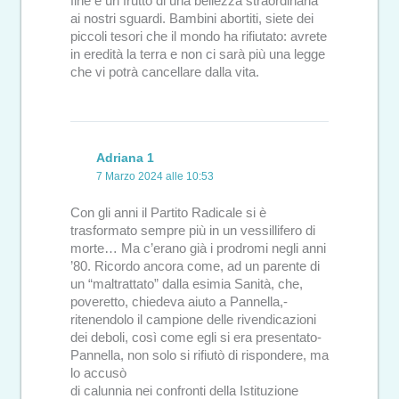
fine è un frutto di una bellezza straordinaria
ai nostri sguardi. Bambini abortiti, siete dei
piccoli tesori che il mondo ha rifiutato: avrete
in eredità la terra e non ci sarà più una legge
che vi potrà cancellare dalla vita.
Adriana 1
7 Marzo 2024 alle 10:53
Con gli anni il Partito Radicale si è
trasformato sempre più in un vessillifero di
morte… Ma c’erano già i prodromi negli anni
’80. Ricordo ancora come, ad un parente di
un “maltrattato” dalla esimia Sanità, che,
poveretto, chiedeva aiuto a Pannella,-
ritenendolo il campione delle rivendicazioni
dei deboli, così come egli si era presentato-
Pannella, non solo si rifiutò di rispondere, ma
lo accusò
di calunnia nei confronti della Istituzione