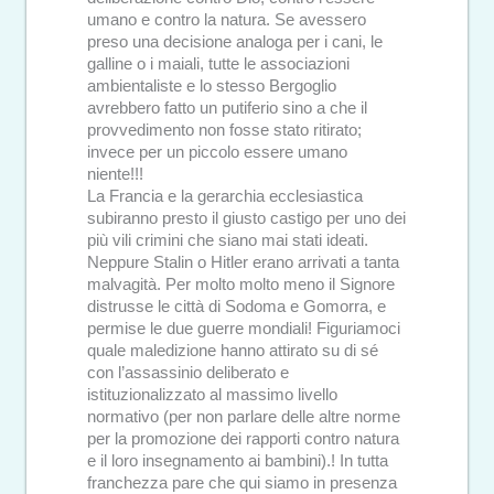
umano e contro la natura. Se avessero
preso una decisione analoga per i cani, le
galline o i maiali, tutte le associazioni
ambientaliste e lo stesso Bergoglio
avrebbero fatto un putiferio sino a che il
provvedimento non fosse stato ritirato;
invece per un piccolo essere umano
niente!!!
La Francia e la gerarchia ecclesiastica
subiranno presto il giusto castigo per uno dei
più vili crimini che siano mai stati ideati.
Neppure Stalin o Hitler erano arrivati a tanta
malvagità. Per molto molto meno il Signore
distrusse le città di Sodoma e Gomorra, e
permise le due guerre mondiali! Figuriamoci
quale maledizione hanno attirato su di sé
con l’assassinio deliberato e
istituzionalizzato al massimo livello
normativo (per non parlare delle altre norme
per la promozione dei rapporti contro natura
e il loro insegnamento ai bambini).! In tutta
franchezza pare che qui siamo in presenza