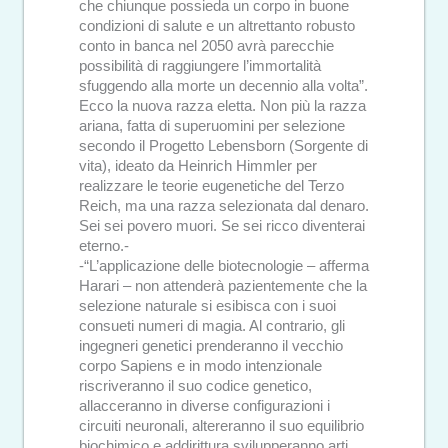
che chiunque possieda un corpo in buone
condizioni di salute e un altrettanto robusto
conto in banca nel 2050 avrà parecchie
possibilità di raggiungere l’immortalità
sfuggendo alla morte un decennio alla volta”.
Ecco la nuova razza eletta. Non più la razza
ariana, fatta di superuomini per selezione
secondo il Progetto Lebensborn (Sorgente di
vita), ideato da Heinrich Himmler per
realizzare le teorie eugenetiche del Terzo
Reich, ma una razza selezionata dal denaro.
Sei sei povero muori. Se sei ricco diventerai
eterno.-
-“L’applicazione delle biotecnologie – afferma
Harari – non attenderà pazientemente che la
selezione naturale si esibisca con i suoi
consueti numeri di magia. Al contrario, gli
ingegneri genetici prenderanno il vecchio
corpo Sapiens e in modo intenzionale
riscriveranno il suo codice genetico,
allacceranno in diverse configurazioni i
circuiti neuronali, altereranno il suo equilibrio
biochimico e addirittura svilupperanno arti