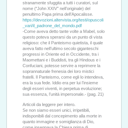
stranamente sfuggita a tutti i curatori, sul
nome (“John XXIV” nell’originale) del
penultimo Papa prima dell’Apocalisse.
https://devozioni.altervista.org/testi/opuscoli
_vari/il_padrone_del_mondo.pdf
-Come aveva detto tante volte a Mabel, solo
questo poteva sperarsi da un punto di vista
religioso: che il Panteismo quietista, il quale
aveva fatto nell’ultimo secolo giganteschi
progressi in Oriente ed in Occidente, tra i
Maomettani e i Buddisti, tra gli Hindous e i
Confuciani, potesse servire a reprimere la
soprannaturale frenesia dei loro mistici
fratelli. Il Panteismo, come egli lo intendeva,
era la sua fede. Iddio era per lui l’insieme
degli esseri viventi, in perpetua evoluzione;
sua essenza, l’unità impersonale.- (pag. 21)
Articoli da leggere per intero.
Se non siamo esseri unici, irripetibili,
indisponibili dal concepimento alla morte in
quanto immagine e somiglianza di Dio,
come insegnava la Chiesa prima di