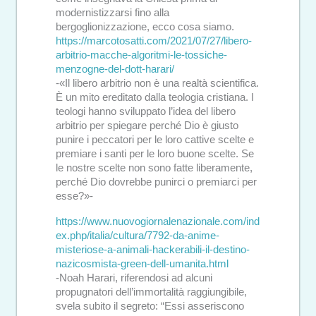
modernistizzarsi fino alla
bergoglionizzazione, ecco cosa siamo.
https://marcotosatti.com/2021/07/27/libero-
arbitrio-macche-algoritmi-le-tossiche-
menzogne-del-dott-harari/
-«Il libero arbitrio non è una realtà scientifica.
È un mito ereditato dalla teologia cristiana. I
teologi hanno sviluppato l’idea del libero
arbitrio per spiegare perché Dio è giusto
punire i peccatori per le loro cattive scelte e
premiare i santi per le loro buone scelte. Se
le nostre scelte non sono fatte liberamente,
perché Dio dovrebbe punirci o premiarci per
esse?»-
https://www.nuovogiornalenazionale.com/ind
ex.php/italia/cultura/7792-da-anime-
misteriose-a-animali-hackerabili-il-destino-
nazicosmista-green-dell-umanita.html
-Noah Harari, riferendosi ad alcuni
propugnatori dell’immortalità raggiungibile,
svela subito il segreto: “Essi asseriscono