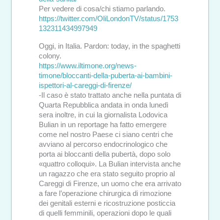
Per vedere di cosa/chi stiamo parlando.
https://twitter.com/OliLondonTV/status/1753
132311434997949
Oggi, in Italia. Pardon: today, in the spaghetti
colony.
https://www.iltimone.org/news-
timone/bloccanti-della-puberta-ai-bambini-
ispettori-al-careggi-di-firenze/
-Il caso è stato trattato anche nella puntata di
Quarta Repubblica andata in onda lunedì
sera inoltre, in cui la giornalista Lodovica
Bulian in un reportage ha fatto emergere
come nel nostro Paese ci siano centri che
avviano al percorso endocrinologico che
porta ai bloccanti della pubertà, dopo solo
«quattro colloqui». La Bulian intervista anche
un ragazzo che era stato seguito proprio al
Careggi di Firenze, un uomo che era arrivato
a fare l’operazione chirurgica di rimozione
dei genitali esterni e ricostruzione posticcia
di quelli femminili, operazioni dopo le quali