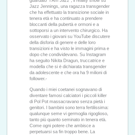
guardato “I Am Jazz”, il reality show su
Jazz Jennings, una ragazza transgender
che ha effettuato la transizione sociale in
tenera età e ha continuato a prendere
bloccanti della pubertà e ormoni e a
sottoporsi a un intervento chirurgico. Ha
osservato i giovani su YouTube discutere
della disforia di genere e delle loro
transizioni e ha visto le immagini prima e
dopo che condividevano. Su Instagram
ha seguito Nikita Dragun, truccatrice e
modella che si è dichiarata transgender
da adolescente e che ora ha 9 milioni di
follower.-
Quando i miei coetanei sognavano di
diventare famosi calciatori i piccoli killer
di Pol Pot massacravano senza pietà i
genitori. I bambini sono terra fertilissima:
qualunque seme vi germoglia rigoglioso,
tanto più quanto seminato in tenera età.
Come ogni potere che ambisce a
perpetuarsi sa fin troppo bene. La