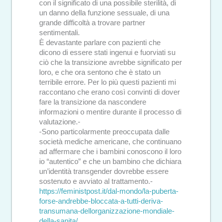
con il significato di una possibile sterilità, di
un danno della funzione sessuale, di una
grande difficoltà a trovare partner
sentimentali.
È devastante parlare con pazienti che
dicono di essere stati ingenui e fuorviati su
ciò che la transizione avrebbe significato per
loro, e che ora sentono che è stato un
terribile errore. Per lo più questi pazienti mi
raccontano che erano così convinti di dover
fare la transizione da nascondere
informazioni o mentire durante il processo di
valutazione.-
-Sono particolarmente preoccupata dalle
società mediche americane, che continuano
ad affermare che i bambini conoscono il loro
io “autentico” e che un bambino che dichiara
un’identità transgender dovrebbe essere
sostenuto e avviato al trattamento.-
https://feministpost.it/dal-mondo/la-puberta-
forse-andrebbe-bloccata-a-tutti-deriva-
transumana-dellorganizzazione-mondiale-
della-sanita/