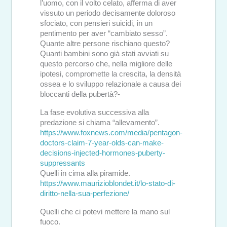
l’uomo, con il volto celato, afferma di aver
vissuto un periodo decisamente doloroso
sfociato, con pensieri suicidi, in un
pentimento per aver “cambiato sesso”.
Quante altre persone rischiano questo?
Quanti bambini sono già stati avviati su
questo percorso che, nella migliore delle
ipotesi, compromette la crescita, la densità
ossea e lo sviluppo relazionale a causa dei
bloccanti della pubertà?-
La fase evolutiva successiva alla
predazione si chiama “allevamento”.
https://www.foxnews.com/media/pentagon-
doctors-claim-7-year-olds-can-make-
decisions-injected-hormones-puberty-
suppressants
Quelli in cima alla piramide.
https://www.maurizioblondet.it/lo-stato-di-
diritto-nella-sua-perfezione/
Quelli che ci potevi mettere la mano sul
fuoco.