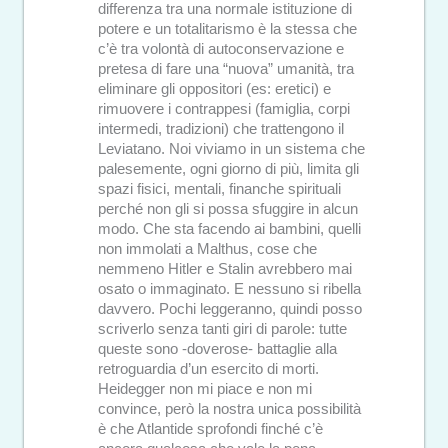
differenza tra una normale istituzione di
potere e un totalitarismo è la stessa che
c’è tra volontà di autoconservazione e
pretesa di fare una “nuova” umanità, tra
eliminare gli oppositori (es: eretici) e
rimuovere i contrappesi (famiglia, corpi
intermedi, tradizioni) che trattengono il
Leviatano. Noi viviamo in un sistema che
palesemente, ogni giorno di più, limita gli
spazi fisici, mentali, finanche spirituali
perché non gli si possa sfuggire in alcun
modo. Che sta facendo ai bambini, quelli
non immolati a Malthus, cose che
nemmeno Hitler e Stalin avrebbero mai
osato o immaginato. E nessuno si ribella
davvero. Pochi leggeranno, quindi posso
scriverlo senza tanti giri di parole: tutte
queste sono -doverose- battaglie alla
retroguardia d’un esercito di morti.
Heidegger non mi piace e non mi
convince, però la nostra unica possibilità
è che Atlantide sprofondi finché c’è