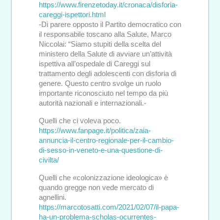
https://www.firenzetoday.it/cronaca/disforia-
careggi-ispettori.html
-Di parere opposto il Partito democratico con
il responsabile toscano alla Salute, Marco
Niccolai: “Siamo stupiti della scelta del
ministero della Salute di avviare un’attività
ispettiva all’ospedale di Careggi sul
trattamento degli adolescenti con disforia di
genere. Questo centro svolge un ruolo
importante riconosciuto nel tempo da più
autorità nazionali e internazionali.-
Quelli che ci voleva poco.
https://www.fanpage.it/politica/zaia-
annuncia-il-centro-regionale-per-il-cambio-
di-sesso-in-veneto-e-una-questione-di-
civilta/
Quelli che «colonizzazione ideologica» è
quando gregge non vede mercato di
agnellini.
https://marcotosatti.com/2021/02/07/il-papa-
ha-un-problema-scholas-ocurrentes-