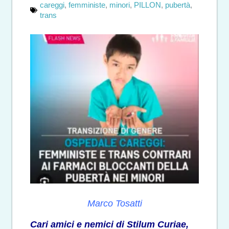
careggi
,
femministe
,
minori
,
PILLON
,
pubertà
,
trans
Marco Tosatti
Cari amici e nemici di Stilum Curiae,