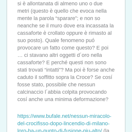
si è allontanata di almeno uno o due
metri (questo è quello che evoca nella
mente la parola “sparare”; e non so
neanche se il muro dove era incassata la
cassaforte è crollato oppure è rimasto al
suo posto). Quale fenomeno puó
provocare un fatto come questo? E poi
… ci stavano altri oggetti d´oro nella
cassaforte? E perché questi non sono
stati trovati “intatti”? Ma poi è forse anche
caduto il soffitto sopra la Croce? Se cosí
fosse stato, possibile che nessun
calcinaccio l´abbia colpita provocando
cosí anche una minima deformazione?
https://www.bufale.net/nessun-
miracolo-
del-crocifisso-dopo-
lincendio-di-milano-
loro-ha-
un-punto-di-fusione-piu-alto/
(la