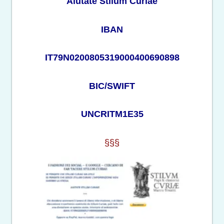
Aiutate Stilum Curiae
IBAN
IT79N0200805319000400690898
BIC/SWIFT
UNCRITM1E35
§§§