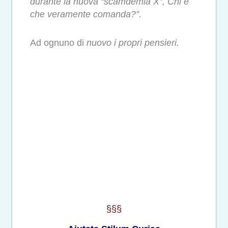
durante la nuova “scamdemia X”, Chi è
che veramente comanda?”.
Ad ognuno di
nuovo i propri pensieri.
§§§