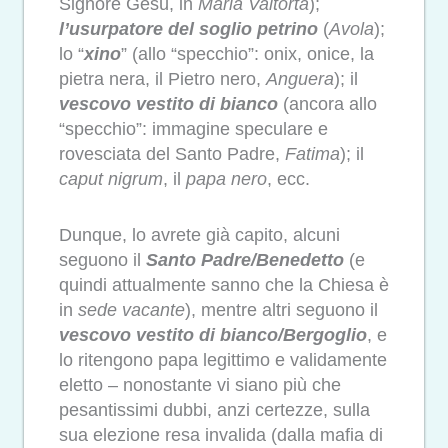
Signore Gesù, in
Maria Valtorta
);
l’usurpatore del soglio petrino
(
Avola
);
lo “
xino
” (allo “specchio”: onix, onice, la
pietra nera, il Pietro nero,
Anguera
); il
vescovo vestito di bianco
(ancora allo
“specchio”: immagine speculare e
rovesciata del Santo Padre,
Fatima
); il
caput nigrum
, il
papa nero
, ecc.
Dunque, lo avrete già capito, alcuni
seguono il
Santo Padre/Benedetto
(e
quindi attualmente sanno che la Chiesa è
in
sede vacante
), mentre altri seguono il
vescovo vestito di bianco/Bergoglio
, e
lo ritengono papa legittimo e validamente
eletto – nonostante vi siano più che
pesantissimi dubbi, anzi certezze, sulla
sua elezione resa invalida (dalla mafia di