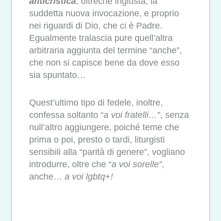
anticristica
, oltreché ingiusta, la
suddetta nuova invocazione, e proprio
nei riguardi di Dio, che ci è Padre.
Egualmente tralascia pure quell’altra
arbitraria aggiunta del termine “anche”,
che non si capisce bene da dove esso
sia spuntato…
Quest’ultimo tipo di fedele, inoltre,
confessa soltanto “
a voi fratelli…
”, senza
null’altro aggiungere, poiché teme che
prima o poi, presto o tardi, liturgisti
sensibili alla “parità di genere”, vogliano
introdurre, oltre che “
a voi sorelle”
,
anche…
a voi lgbtq+!