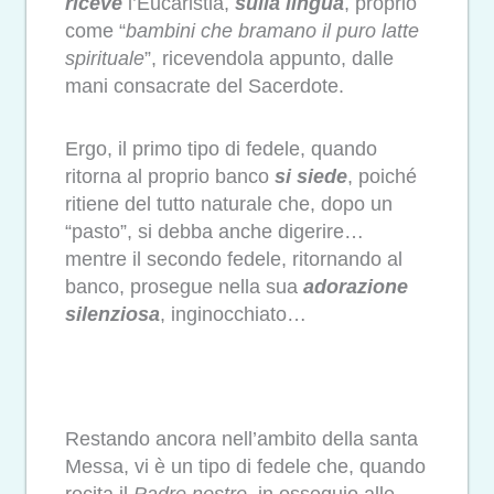
riceve
l’Eucaristia,
sulla lingua
, proprio
come “
bambini che bramano il puro latte
spirituale
”, ricevendola appunto, dalle
mani consacrate del Sacerdote.
Ergo, il primo tipo di fedele, quando
ritorna al proprio banco
si siede
, poiché
ritiene del tutto naturale che, dopo un
“pasto”, si debba anche digerire…
mentre il secondo fedele, ritornando al
banco, prosegue nella sua
adorazione
silenziosa
, inginocchiato…
Restando ancora nell’ambito della santa
Messa, vi è un tipo di fedele che, quando
recita il
Padre nostro
, in ossequio alle