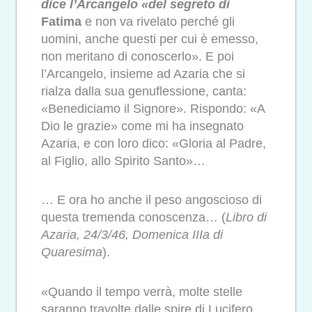
dice l’Arcangelo «del segreto di
Fatima
e non va rivelato perché gli
uomini, anche questi per cui è emesso,
non meritano di conoscerlo». E poi
l’Arcangelo, insieme ad Azaria che si
rialza dalla sua genuflessione, canta:
«Benediciamo il Signore». Rispondo: «A
Dio le grazie» come mi ha insegnato
Azaria, e con loro dico: «Gloria al Padre,
al Figlio, allo Spirito Santo»…
… E ora ho anche il peso angoscioso di
questa tremenda conoscenza… (
Libro di
Azaria, 24/3/46, Domenica IIIa di
Quaresima
).
«Quando il tempo verrà, molte stelle
saranno travolte dalle spire di Lucifero