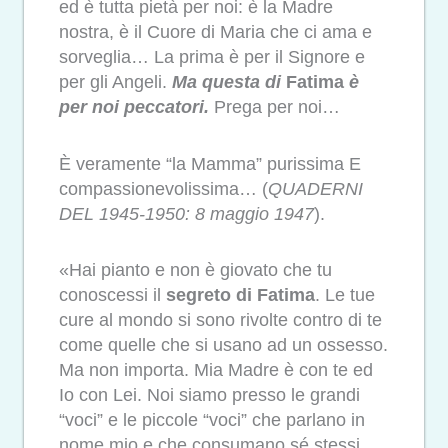
ed è tutta pietà per noi: è la Madre
nostra, è il Cuore di Maria che ci ama e
sorveglia… La prima è per il Signore e
per gli Angeli.
Ma questa di
Fatima
è
per noi peccatori.
Prega per noi…
È veramente “la Mamma” purissima E
compassionevolissima… (
QUADERNI
DEL 1945-1950:
8 maggio 1947
).
«Hai pianto e non è giovato che tu
conoscessi il
segreto di Fatima
. Le tue
cure al mondo si sono rivolte contro di te
come quelle che si usano ad un ossesso.
Ma non importa. Mia Madre è con te ed
Io con Lei. Noi siamo presso le grandi
“voci” e le piccole “voci” che parlano in
nome mio e che consumano sé stessi