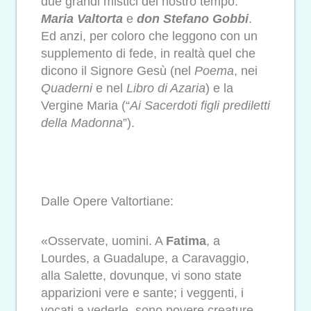
due grandi mistici del nostro tempo:
Maria Valtorta
e
don Stefano Gobbi
.
Ed anzi, per coloro che leggono con un
supplemento di fede, in realtà quel che
dicono il Signore Gesù (nel
Poema
, nei
Quaderni
e nel
Libro di Azaria
) e la
Vergine Maria (“
Ai Sacerdoti figli prediletti
della Madonna
”).
Dalle Opere Valtortiane:
«Osservate, uomini. A
Fatima
, a
Lourdes, a Guadalupe, a Caravaggio,
alla Salette, dovunque, vi sono state
apparizioni vere e sante; i veggenti, i
vocati a vederle, sono povere creature