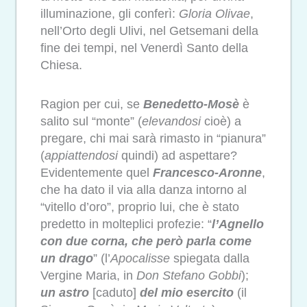
illuminazione, gli conferì:
Gloria Olivae
,
nell’Orto degli Ulivi, nel Getsemani della
fine dei tempi, nel Venerdì Santo della
Chiesa.
Ragion per cui, se
Benedetto-Mosè
è
salito sul “monte” (
elevandosi
cioè) a
pregare, chi mai sarà rimasto in “pianura”
(
appiattendosi
quindi) ad aspettare?
Evidentemente quel
Francesco-Aronne
,
che ha dato il via alla danza intorno al
“vitello d’oro”, proprio lui, che è stato
predetto in molteplici profezie: “
l’Agnello
con due corna, che però parla come
un drago
” (l’
Apocalisse
spiegata dalla
Vergine Maria, in
Don Stefano Gobbi
);
un astro
[caduto]
del mio esercito
(il