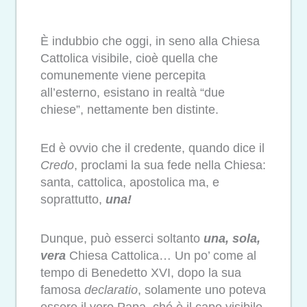
È indubbio che oggi, in seno alla Chiesa
Cattolica visibile, cioè quella che
comunemente viene percepita
all’esterno, esistano in realtà “due
chiese”, nettamente ben distinte.
Ed è ovvio che il credente, quando dice il
Credo
, proclami la sua fede nella Chiesa:
santa, cattolica, apostolica ma, e
soprattutto,
una!
Dunque, può esserci soltanto
una, sola,
vera
Chiesa Cattolica… Un po’ come al
tempo di Benedetto XVI, dopo la sua
famosa
declaratio
, solamente uno poteva
essere il vero Papa, ché è il capo visibile