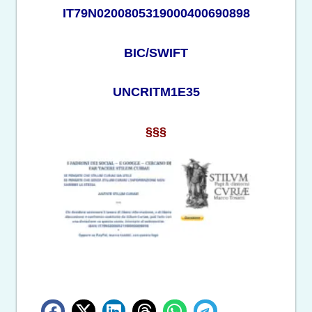
IT79N0200805319000400690898
BIC/SWIFT
UNCRITM1E35
§§§