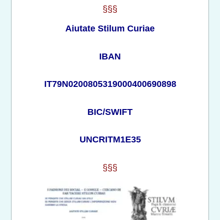
§§§
Aiutate Stilum Curiae
IBAN
IT79N0200805319000400690898
BIC/SWIFT
UNCRITM1E35
§§§