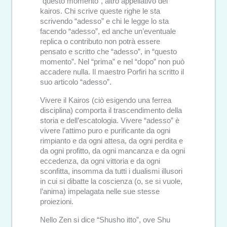
“questo momento”, altro appellativo del
kairos. Chi scrive queste righe le sta
scrivendo “adesso” e chi le legge lo sta
facendo “adesso”, ed anche un’eventuale
replica o contributo non potrà essere
pensato e scritto che “adesso”, in “questo
momento”. Nel “prima” e nel “dopo” non può
accadere nulla. Il maestro Porfiri ha scritto il
suo articolo “adesso”.
Vivere il Kairos (ciò esigendo una ferrea
disciplina) comporta il trascendimento della
storia e dell’escatologia. Vivere “adesso” è
vivere l’attimo puro e purificante da ogni
rimpianto e da ogni attesa, da ogni perdita e
da ogni profitto, da ogni mancanza e da ogni
eccedenza, da ogni vittoria e da ogni
sconfitta, insomma da tutti i dualismi illusori
in cui si dibatte la coscienza (o, se si vuole,
l’anima) impelagata nelle sue stesse
proiezioni.
Nello Zen si dice “Shusho itto”, ove Shu