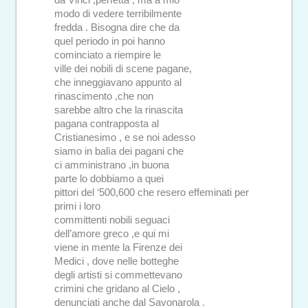
da Vinci ,perfetta , ma a mio
modo di vedere terribilmente
fredda . Bisogna dire che da
quel periodo in poi hanno
cominciato a riempire le
ville dei nobili di scene pagane,
che inneggiavano appunto al
rinascimento ,che non
sarebbe altro che la rinascita
pagana contrapposta al
Cristianesimo , e se noi adesso
siamo in balìa dei pagani che
ci amministrano ,in buona
parte lo dobbiamo a quei
pittori del ‘500,600 che resero effeminati per
primi i loro
committenti nobili seguaci
dell’amore greco ,e qui mi
viene in mente la Firenze dei
Medici , dove nelle botteghe
degli artisti si commettevano
crimini che gridano al Cielo ,
denunciati anche dal Savonarola .