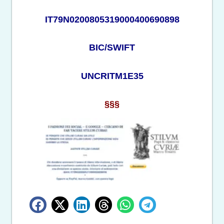
IT79N0200805319000400690898
BIC/SWIFT
UNCRITM1E35
§§§