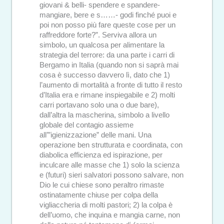
giovani & belli- spendere e spandere-
mangiare, bere e s……- godi finché puoi e
poi non posso più fare queste cose per un
raffreddore forte?”. Serviva allora un
simbolo, un qualcosa per alimentare la
strategia del terrore: da una parte i carri di
Bergamo in Italia (quando non si saprà mai
cosa è successo davvero lì, dato che 1)
l’aumento di mortalità a fronte di tutto il resto
d’Italia era e rimane inspiegabile e 2) molti
carri portavano solo una o due bare),
dall’altra la mascherina, simbolo a livello
globale del contagio assieme
all’”igienizzazione” delle mani. Una
operazione ben strutturata e coordinata, con
diabolica efficienza ed ispirazione, per
inculcare alle masse che 1) solo la scienza
e (futuri) sieri salvatori possono salvare, non
Dio le cui chiese sono peraltro rimaste
ostinatamente chiuse per colpa della
vigliaccheria di molti pastori; 2) la colpa è
dell’uomo, che inquina e mangia carne, non