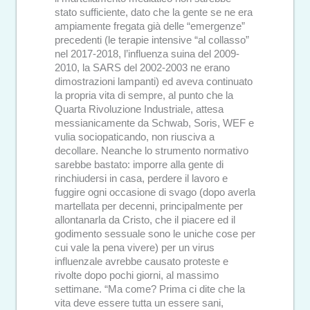
stato sufficiente, dato che la gente se ne era
ampiamente fregata già delle “emergenze”
precedenti (le terapie intensive “al collasso”
nel 2017-2018, l’influenza suina del 2009-
2010, la SARS del 2002-2003 ne erano
dimostrazioni lampanti) ed aveva continuato
la propria vita di sempre, al punto che la
Quarta Rivoluzione Industriale, attesa
messianicamente da Schwab, Soris, WEF e
vulia sociopaticando, non riusciva a
decollare. Neanche lo strumento normativo
sarebbe bastato: imporre alla gente di
rinchiudersi in casa, perdere il lavoro e
fuggire ogni occasione di svago (dopo averla
martellata per decenni, principalmente per
allontanarla da Cristo, che il piacere ed il
godimento sessuale sono le uniche cose per
cui vale la pena vivere) per un virus
influenzale avrebbe causato proteste e
rivolte dopo pochi giorni, al massimo
settimane. “Ma come? Prima ci dite che la
vita deve essere tutta un essere sani,