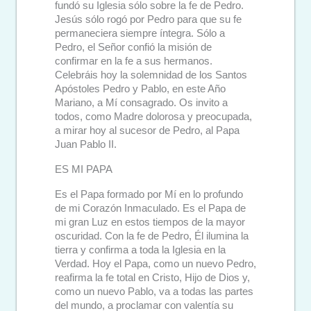
fundó su Iglesia sólo sobre la fe de Pedro.
Jesús sólo rogó por Pedro para que su fe
permaneciera siempre íntegra. Sólo a
Pedro, el Señor confió la misión de
confirmar en la fe a sus hermanos.
Celebráis hoy la solemnidad de los Santos
Apóstoles Pedro y Pablo, en este Año
Mariano, a Mí consagrado. Os invito a
todos, como Madre dolorosa y preocupada,
a mirar hoy al sucesor de Pedro, al Papa
Juan Pablo II.
ES MI PAPA
Es el Papa formado por Mí en lo profundo
de mi Corazón Inmaculado. Es el Papa de
mi gran Luz en estos tiempos de la mayor
oscuridad. Con la fe de Pedro, Él ilumina la
tierra y confirma a toda la Iglesia en la
Verdad. Hoy el Papa, como un nuevo Pedro,
reafirma la fe total en Cristo, Hijo de Dios y,
como un nuevo Pablo, va a todas las partes
del mundo, a proclamar con valentía su