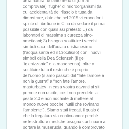
della natura né tantomeno di (ormai
comprovate) “fughe” di microorganismi (la
cui accidentalità del rilascio è tutta da
dimostrare, dato che nel 2019 vi erano forti
spinte di ribellione in Cina da sedare il prima
possibile con qualsiasi pretesto…) da
laboratori di massima sicurezza sino-
ameticani; 3) bisogna sostituire i vecchi
simboli sacri dell’odiato cristianesimo
(l’acqua santa ed il Crocifisso) con i nuovi
simboli della Dea Scienzah (il gel
“igienizzante” e la mascherina), oltre a
sostituire tutto il resto che è proprio
dell’uomo (siamo passati dal “fate l’amore e
non la guerra” a “non fate l’amore,
masturbatevi in casa vostra davanti ai siti
porno e non uscite, così non prendete la
peste 2.0 e non rischiate di mettere al
mondo nuove bocche inutili che rovinano
l’ambiente”). Siamo stati fregati, il guaio è
che la fregatura sta continuando: perché
nelle strutture mediche bisogna continuare a
portare la museruola, quando è comprovato