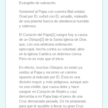
Evangelio de salvación.
Sostened al Papa con vuestra filial unidad.
Orad por Él, sufrid con Él, amadlo, rodeadlo
de una potente fuerza de obediencia humilde
y valerosa.
El Corazón del Papa[1] sangra hoy a causa
de un Obispo[2] de la Santa Iglesia de Dios
que, con una arbitraria ordenación
episcopal, hecha contra su voluntad, abre
en la Iglesia Católica un doloroso cisma.
Pero no es más que el inicio.
En efecto, muchos Obispos no están ya
unidos al Papa y recorren un camino
opuesto al indicado por Él. Ésta es una
división mayor y más peligrosa, aunque aún
no sea visible, que causa dolor y hace
sangrar mi Corazón de Madre y casi
derrumba a mi Papa bajo el peso de una
Cruz demasiado pesada. Os he preparado
para que le ayudéis a llevar su gran Cruz.