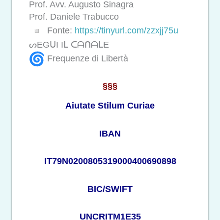
Prof. Avv. Augusto Sinagra
Prof. Daniele Trabucco
Fonte:
https://tinyurl.com/zzxjj75u
ᔕEGᑌI Iᒪ ᑕᗩᑎᗩᒪE
Frequenze di Libertà
§§§
Aiutate Stilum Curiae
IBAN
IT79N0200805319000400690898
BIC/SWIFT
UNCRITM1E35