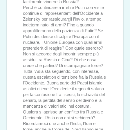
facilmente vincere la Russia?
Perchè continuare a irretire Putin con visite
continue di rappresentanti dell’Occidente a
Zelensky per rassicurargli l’invio, a tempo
indeterminato, di armi? Fino a quando
approfitteranno della pazienza di Putin? Se
Putin decidesse di colpire l’Europa con il
nucleare, l’ Unione Europea con quali armi
pretenderà di reagire? Con quale esercito?
Non si accorge degli incontri sempre più
assidui tra Russia e Cina? Di che cosa
crede che parlino? Di scampagnate forse?
Tutta l’Asia sta seguendo, con interesse,
questa escalation di tensione fra la Russia e
l’Occidente. Buona parte dei Paesi islamici
asiatici ritiene l’Occidente il regno di satana
per la confusione fra i sessi, la schiavitù del
denaro, la perdita del senso del divino e la
mancanza di valori etici nei costumi.
Qualora si aprisse un conflitto fra Russia e
Occidente, l’Asia con chi si schiererà?
Ricordiamoci che anche l’India, l’Iran e,
forse, anche la Corea del Nord hanno armi