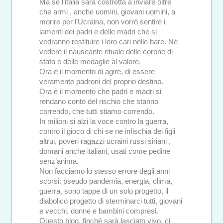
Ma se l’italia sarà costretta a inviare oltre
che armi , anche uomini, giovani uomini, a
morire per l’Ucraina, non vorrò sentire i
lamenti dei padri e delle madri che si
vedranno restituire i loro cari nelle bare. Né
vedere il nauseante rituale delle corone di
stato e delle medaglie al valore.
Ora è il momento di agire, di essere
veramente padroni del proprio destino.
Ora è il momento che padri e madri si
rendano conto del rischio che stanno
correndo, che tutti stiamo correndo.
In milioni si alzi la voce contro la guerra,
contro il gioco di chi se ne infischia dei figli
altrui, poveri ragazzi ucraini russi siriani ,
domani anche italiani, usati come pedine
senz’anima.
Non facciamo lo stesso errore degli anni
scorsi: pseudo pandemia, energia, clima,
guerra, sono tappe di un solo progetto, il
diabolico progetto di sterminarci tutti, giovani
e vecchi, donne e bambini compresi.
Questo blog, finché sarà lasciato vivo, ci