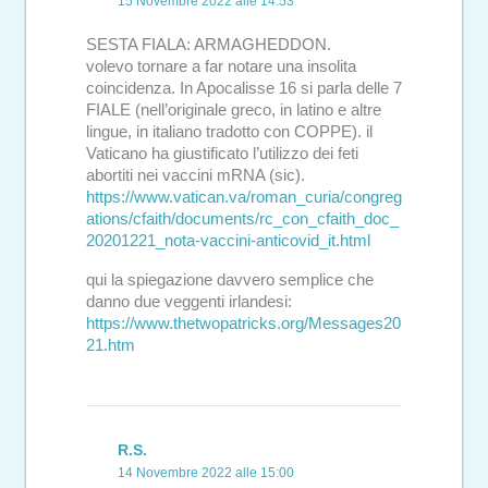
15 Novembre 2022 alle 14:53
SESTA FIALA: ARMAGHEDDON.
volevo tornare a far notare una insolita
coincidenza. In Apocalisse 16 si parla delle 7
FIALE (nell’originale greco, in latino e altre
lingue, in italiano tradotto con COPPE). il
Vaticano ha giustificato l’utilizzo dei feti
abortiti nei vaccini mRNA (sic).
https://www.vatican.va/roman_curia/congreg
ations/cfaith/documents/rc_con_cfaith_doc_
20201221_nota-vaccini-anticovid_it.html
qui la spiegazione davvero semplice che
danno due veggenti irlandesi:
https://www.thetwopatricks.org/Messages20
21.htm
R.S.
14 Novembre 2022 alle 15:00