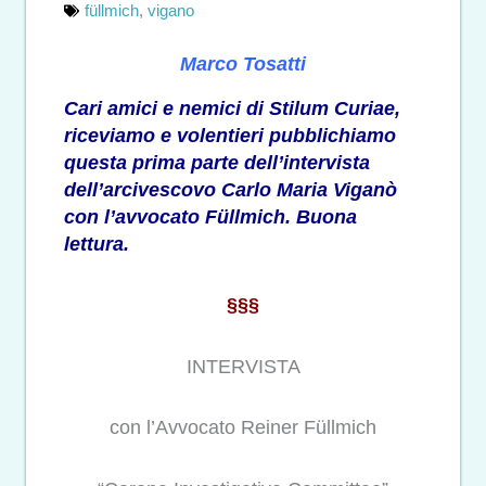
füllmich
,
vigano
Marco Tosatti
Cari amici e nemici di Stilum Curiae,
riceviamo e volentieri pubblichiamo
questa prima parte dell’intervista
dell’arcivescovo Carlo Maria Viganò
con l’avvocato Füllmich. Buona
lettura.
§§§
INTERVISTA
con l’
A
vvocato Reiner F
ü
llmich