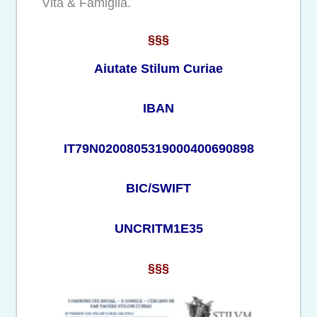
Vita & Famiglia.
§§§
Aiutate Stilum Curiae
IBAN
IT79N0200805319000400690898
BIC/SWIFT
UNCRITM1E35
§§§