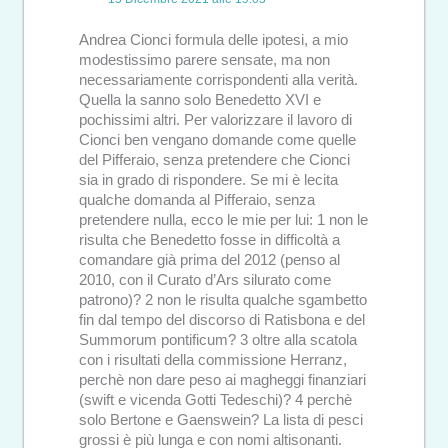
Andrea Cionci formula delle ipotesi, a mio
modestissimo parere sensate, ma non
necessariamente corrispondenti alla verità.
Quella la sanno solo Benedetto XVI e
pochissimi altri. Per valorizzare il lavoro di
Cionci ben vengano domande come quelle
del Pifferaio, senza pretendere che Cionci
sia in grado di rispondere. Se mi è lecita
qualche domanda al Pifferaio, senza
pretendere nulla, ecco le mie per lui: 1 non le
risulta che Benedetto fosse in difficoltà a
comandare già prima del 2012 (penso al
2010, con il Curato d’Ars silurato come
patrono)? 2 non le risulta qualche sgambetto
fin dal tempo del discorso di Ratisbona e del
Summorum pontificum? 3 oltre alla scatola
con i risultati della commissione Herranz,
perchè non dare peso ai magheggi finanziari
(swift e vicenda Gotti Tedeschi)? 4 perchè
solo Bertone e Gaenswein? La lista di pesci
grossi è più lunga e con nomi altisonanti.