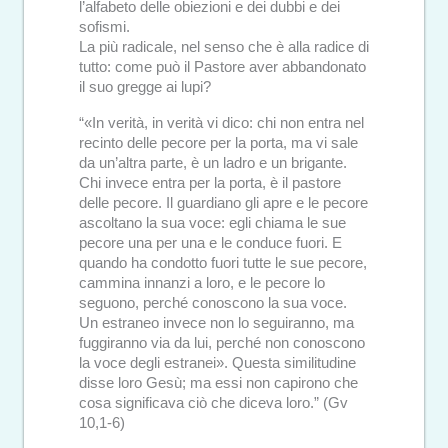
l’alfabeto delle obiezioni e dei dubbi e dei
sofismi.
La più radicale, nel senso che è alla radice di
tutto: come può il Pastore aver abbandonato
il suo gregge ai lupi?
“«In verità, in verità vi dico: chi non entra nel
recinto delle pecore per la porta, ma vi sale
da un’altra parte, è un ladro e un brigante.
Chi invece entra per la porta, è il pastore
delle pecore. Il guardiano gli apre e le pecore
ascoltano la sua voce: egli chiama le sue
pecore una per una e le conduce fuori. E
quando ha condotto fuori tutte le sue pecore,
cammina innanzi a loro, e le pecore lo
seguono, perché conoscono la sua voce.
Un estraneo invece non lo seguiranno, ma
fuggiranno via da lui, perché non conoscono
la voce degli estranei». Questa similitudine
disse loro Gesù; ma essi non capirono che
cosa significava ciò che diceva loro.” (Gv
10,1-6)