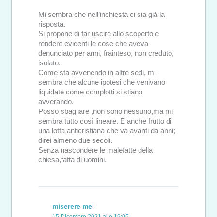
Mi sembra che nell’inchiesta ci sia già la
risposta.
Si propone di far uscire allo scoperto e
rendere evidenti le cose che aveva
denunciato per anni, frainteso, non creduto,
isolato.
Come sta avvenendo in altre sedi, mi
sembra che alcune ipotesi che venivano
liquidate come complotti si stiano
avverando.
Posso sbagliare ,non sono nessuno,ma mi
sembra tutto così lineare. E anche frutto di
una lotta anticristiana che va avanti da anni;
direi almeno due secoli.
Senza nascondere le malefatte della
chiesa,fatta di uomini.
miserere mei
15 Dicembre 2021 alle 19:05