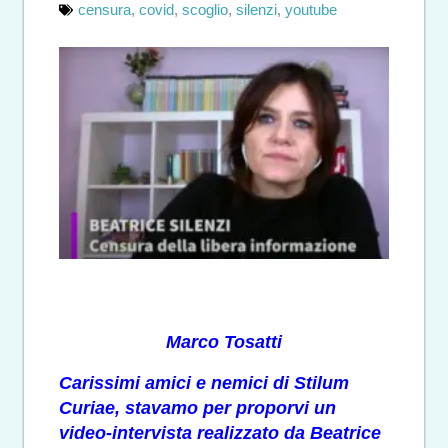
censura
,
covid
,
scoglio
,
silenzi
,
youtube
Marco Tosatti
Carissimi amici e nemici di Stilum
Curiae, stavamo per proporvi un
video-intervista realizzato da Beatrice