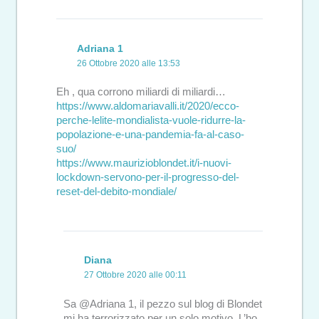
Adriana 1
26 Ottobre 2020 alle 13:53
Eh , qua corrono miliardi di miliardi…
https://www.aldomariavalli.it/2020/ecco-
perche-lelite-mondialista-vuole-ridurre-la-
popolazione-e-una-pandemia-fa-al-caso-
suo/
https://www.maurizioblondet.it/i-nuovi-
lockdown-servono-per-il-progresso-del-
reset-del-debito-mondiale/
Diana
27 Ottobre 2020 alle 00:11
Sa @Adriana 1, il pezzo sul blog di Blondet
mi ha terrorizzato per un solo motivo. L’ho