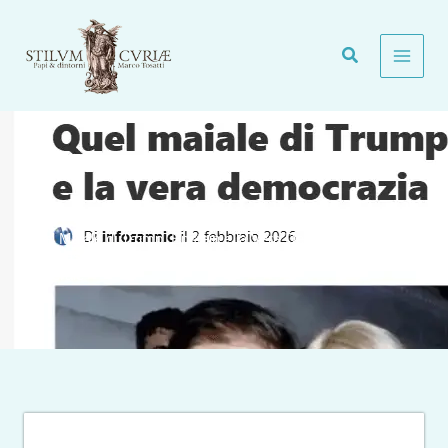
Vai
al
contenuto
Quel Maiale di Trump, Epstein e la Vera Democrazia.
Tommaso Merlo, Infosannio.
Generale