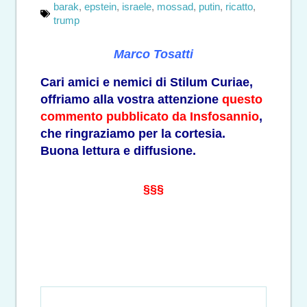
barak
,
epstein
,
israele
,
mossad
,
putin
,
ricatto
,
trump
Marco Tosatti
Cari amici e nemici di Stilum Curiae,
offriamo alla vostra attenzione
questo
commento pubblicato da Insfosannio
,
che ringraziamo per la cortesia.
Buona lettura e diffusione.
§§§