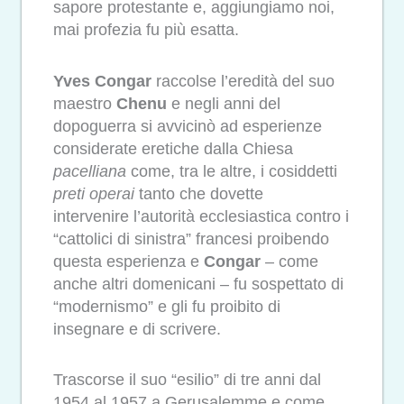
sapore protestante e, aggiungiamo noi,
mai profezia fu più esatta.
Yves Congar
raccolse l’eredità del suo
maestro
Chenu
e negli anni del
dopoguerra si avvicinò ad esperienze
considerate eretiche dalla Chiesa
pacelliana
come, tra le altre, i cosiddetti
preti operai
tanto che dovette
intervenire l’autorità ecclesiastica contro i
“cattolici di sinistra” francesi proibendo
questa esperienza e
Congar
– come
anche altri domenicani – fu sospettato di
“modernismo” e gli fu proibito di
insegnare e di scrivere.
Trascorse il suo “esilio” di tre anni dal
1954 al 1957 a Gerusalemme e come