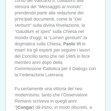
corso del Vaticano II, collaborò alla
stesura del “
Messaggio al mondo
”,
prendendo parte alla redazione dei
principali documenti, come la “
Dei
Verbum
” sulla divina Rivelazione, la
“
Gaudium et spes
” sulla Chiesa nel
mondo d’oggi, la “
Lumen gentium
”,la
dogmatica sulla Chiesa,
Paolo VI
lo
inserì tra gli esperti per seguire i lavori
del Concilio tanto che
nel 1965 lo fece
membro anni dopo della
Commissione Cattolica per il Dialogo con
la Federazione Luterana.
Fu certamente una vittoria del neo
modernismo, tanto che l’Osservatore
Romano scriveva in quegli anni:
“[
Congar
]
dà inizio, in modo discreto, a