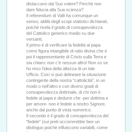
distaccarsi dal Suo volere? Perchè non
dare fiducia alla Sua scienza?
Il referendum di Valli ha comunque un
senso, aldilà degli scopi statistici dichiarati,
poichè rivela il grado di consapevolezza
del Cattolico generico medio su due
versanti.
Il primo è di verificare la fedeltà al papa
come figura intangibile di ratio divina che è
poi il rappresentante di Cristo sulla Terra e
sia chiaro: non c’è nessun altro! Non so se
ho reso l’idea della altezza di un tale
Ufficio. Così si può delineare la situazione
contingente della nostra “cattolicità”, in un
modo o nell’altro e con diversi gradi di
consapevolezza dottrinale, di chi non è
fedele al papa e dedurre che -per dottrina e
per amore- non è fedele a nostro Signore,
anche dal punto di vista numerico.
Il secondo è il grado di consapevolezza del
“fedele” (sui preti occorrerebbe fare un
distinguo poichè influiscono variabili, come