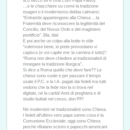
fico secco se é Una Cum Papa Falso).
…e le chiacchiere su come la tradizione
esageri o il modernismo debba calmarsi:
“Entrambi appartengono alla Chiesa …la
Fraternità deve riconoscere la legittimità del
Concilio, del Novus Ordo e del magistero
pontificio”. Bla, bla!
E poi anche un colpo alla botte in stile
“volemose bene, io prete prevostiano vi
capisco (e voi capite me: la carriera é tutto)”:
“Roma non deve chiedere ai tradizionalisti di
rinnegare la tradizione liturgica”.
Si dice a Roma quello che deve fare?? Le
chiese sono vuote e per passare il tempo
usate il P.C. e la I.A. pagati dai fedeli ma tutti
vedono che la fede non la si trova nel
digitale, né la carità! Anni di preghiera e di
studio buttati nel cesso, don PP!
Né modernisti né tradizionalisti sono Chiesa.
I fedeli all’ultimo vero papa sanno cosa é la
Comunione Ecclesiale: oggi sono Chiesa
perchè rifiutano scismi e papocchi americani