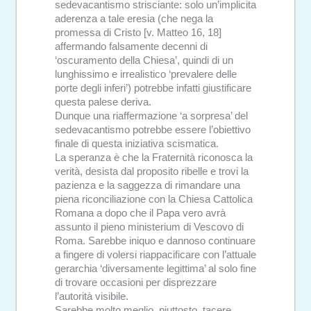
sedevacantismo strisciante: solo un’implicita
aderenza a tale eresia (che nega la
promessa di Cristo [v. Matteo 16, 18]
affermando falsamente decenni di
‘oscuramento della Chiesa’, quindi di un
lunghissimo e irrealistico ‘prevalere delle
porte degli inferi’) potrebbe infatti giustificare
questa palese deriva.
Dunque una riaffermazione ‘a sorpresa’ del
sedevacantismo potrebbe essere l’obiettivo
finale di questa iniziativa scismatica.
La speranza è che la Fraternità riconosca la
verità, desista dal proposito ribelle e trovi la
pazienza e la saggezza di rimandare una
piena riconciliazione con la Chiesa Cattolica
Romana a dopo che il Papa vero avrà
assunto il pieno ministerium di Vescovo di
Roma. Sarebbe iniquo e dannoso continuare
a fingere di volersi riappacificare con l’attuale
gerarchia ‘diversamente legittima’ al solo fine
di trovare occasioni per disprezzare
l’autorità visibile.
Sarebbe molto meglio, piuttosto, tacere,