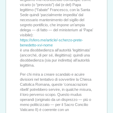
vicario (o “prevosto”) dal (e del) Papa
legittimo (“l’abate” Francesco, con la Santa
Sede quindi ‘parzialmente impedita’ dal
necessario mantenimento del sigillo del
segreto pontificio, che impone un’ampia
delega — di fatto — del ministerium al ‘Papa’
visibile):
https://sfero.me/article/-scherzo-prete-
benedetto-xvi-nome
è una disobbedienza all’autorità ‘legittimata’
(ancorché, di per sé, illegittima): quindi una
disobbedienza (sia pur indiretta) all’autorità
legittima.
Per chi mira a creare scandalo e acuire
divisioni nel tentativo di sovvertire la Chiesa
Cattolica Romana, queste ‘consacrazioni
ribelli’ potrebbero servire, in qualche misura,
il loro perverso scopo. Questo mudus
operandi (originato da un disprezzo — più o
meno politicizzato — per il Sacro Concilio
Vaticano II) è coerente con un