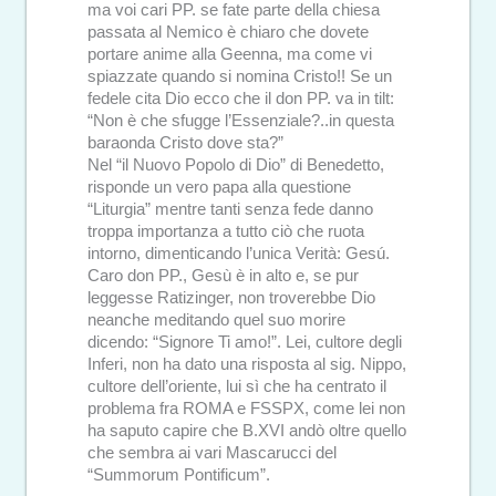
ma voi cari PP. se fate parte della chiesa
passata al Nemico è chiaro che dovete
portare anime alla Geenna, ma come vi
spiazzate quando si nomina Cristo!! Se un
fedele cita Dio ecco che il don PP. va in tilt:
“Non è che sfugge l’Essenziale?..in questa
baraonda Cristo dove sta?”
Nel “il Nuovo Popolo di Dio” di Benedetto,
risponde un vero papa alla questione
“Liturgia” mentre tanti senza fede danno
troppa importanza a tutto ciò che ruota
intorno, dimenticando l’unica Verità: Gesú.
Caro don PP., Gesù è in alto e, se pur
leggesse Ratizinger, non troverebbe Dio
neanche meditando quel suo morire
dicendo: “Signore Ti amo!”. Lei, cultore degli
Inferi, non ha dato una risposta al sig. Nippo,
cultore dell’oriente, lui sì che ha centrato il
problema fra ROMA e FSSPX, come lei non
ha saputo capire che B.XVI andò oltre quello
che sembra ai vari Mascarucci del
“Summorum Pontificum”.