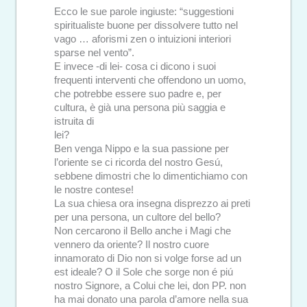
Ecco le sue parole ingiuste: “suggestioni
spiritualiste buone per dissolvere tutto nel
vago … aforismi zen o intuizioni interiori
sparse nel vento”.
E invece -di lei- cosa ci dicono i suoi
frequenti interventi che offendono un uomo,
che potrebbe essere suo padre e, per
cultura, è già una persona più saggia e
istruita di
lei?
Ben venga Nippo e la sua passione per
l’oriente se ci ricorda del nostro Gesú,
sebbene dimostri che lo dimentichiamo con
le nostre contese!
La sua chiesa ora insegna disprezzo ai preti
per una persona, un cultore del bello?
Non cercarono il Bello anche i Magi che
vennero da oriente? Il nostro cuore
innamorato di Dio non si volge forse ad un
est ideale? O il Sole che sorge non é piú
nostro Signore, a Colui che lei, don PP. non
ha mai donato una parola d’amore nella sua