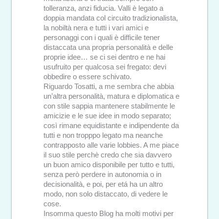
tolleranza, anzi fiducia. Valli è legato a
doppia mandata col circuito tradizionalista,
la nobiltà nera e tutti i vari amici e
personaggi con i quali è difficile tener
distaccata una propria personalità e delle
proprie idee… se ci sei dentro e ne hai
usufruito per qualcosa sei fregato: devi
obbedire o essere schivato.
Riguardo Tosatti, a me sembra che abbia
un’altra personalità, matura e diplomatica e
con stile sappia mantenere stabilmente le
amicizie e le sue idee in modo separato;
così rimane equidistante e indipendente da
tutti e non tropppo legato ma neanche
contrapposto alle varie lobbies. A me piace
il suo stile perchè credo che sia davvero
un buon amico disponibile per tutto e tutti,
senza però perdere in autonomia o in
decisionalità, e poi, per etá ha un altro
modo, non solo distaccato, di vedere le
cose.
Insomma questo Blog ha molti motivi per