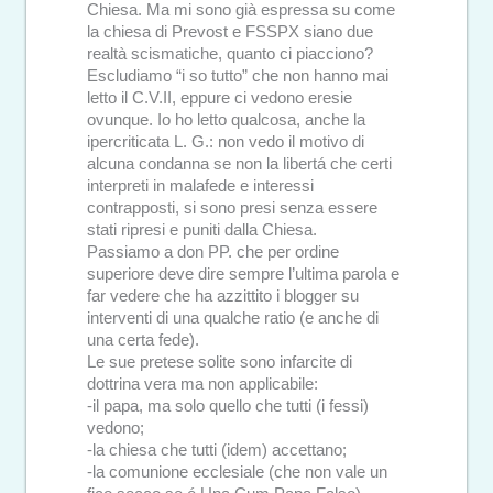
Chiesa. Ma mi sono già espressa su come
la chiesa di Prevost e FSSPX siano due
realtà scismatiche, quanto ci piacciono?
Escludiamo “i so tutto” che non hanno mai
letto il C.V.II, eppure ci vedono eresie
ovunque. Io ho letto qualcosa, anche la
ipercriticata L. G.: non vedo il motivo di
alcuna condanna se non la libertá che certi
interpreti in malafede e interessi
contrapposti, si sono presi senza essere
stati ripresi e puniti dalla Chiesa.
Passiamo a don PP. che per ordine
superiore deve dire sempre l’ultima parola e
far vedere che ha azzittito i blogger su
interventi di una qualche ratio (e anche di
una certa fede).
Le sue pretese solite sono infarcite di
dottrina vera ma non applicabile:
-il papa, ma solo quello che tutti (i fessi)
vedono;
-la chiesa che tutti (idem) accettano;
-la comunione ecclesiale (che non vale un