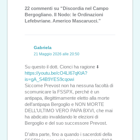
22 commenti su “Discordia nel Campo
Bergogliano. Il Nodo: le Ordinazioni
Lefebvriane. Americo Mascarucci.”
Gabriela
21 Maggio 2026 alle 20:50
Su questo il dott. Cionci ha ragione ⬇️
https://youtu.be/cO4LI67qKtA?
is=gA_S4B9YES9cqowi
Siccome Prevost non ha nessuna facoltà di
scomunicare la FSSPX, perché è un
antipapa, illegittimamente eletto alla morte
dell’antipapa Bergoglio e NON MORTE
DELL’ULTIMO VERO PAPA BXVI, che mai
ha abdicato invalidando le elezioni di
Bergoglio e del suo successore Prevost.
D’altra parte, fino a quando i sacerdoti della