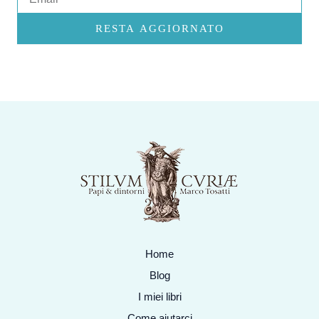
RESTA AGGIORNATO
Home
Blog
I miei libri
Come aiutarci