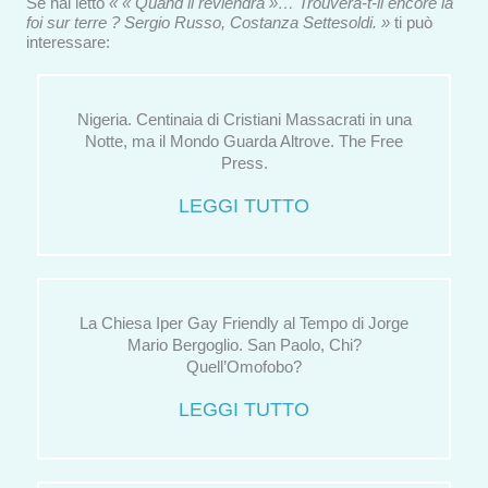
Se hai letto
« « Quand il reviendra »… Trouvera-t-il encore la
foi sur terre ? Sergio Russo, Costanza Settesoldi. »
ti può
interessare:
Nigeria. Centinaia di Cristiani Massacrati in una
Notte, ma il Mondo Guarda Altrove. The Free
Press.
LEGGI TUTTO
La Chiesa Iper Gay Friendly al Tempo di Jorge
Mario Bergoglio. San Paolo, Chi?
Quell’Omofobo?
LEGGI TUTTO