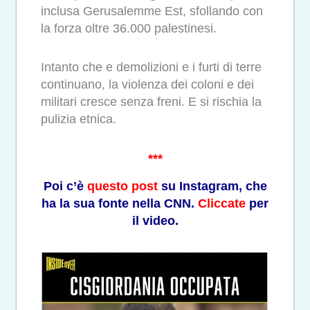
inclusa Gerusalemme Est, sfollando con
la forza oltre 36.000 palestinesi.
Intanto che e demolizioni e i furti di terre
continuano, la violenza dei coloni e dei
militari cresce senza freni. E si rischia la
pulizia etnica.
***
Poi c’è
questo post
su Instagram, che
ha la sua fonte nella CNN.
Cliccate
per
il video.