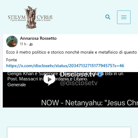
Vai
al
contenuto
Gengis Khan è Superiore a Gesù. La Filosofia di Bibi in un
Post. Massacri in Cisgiordania e Libano.
Generale