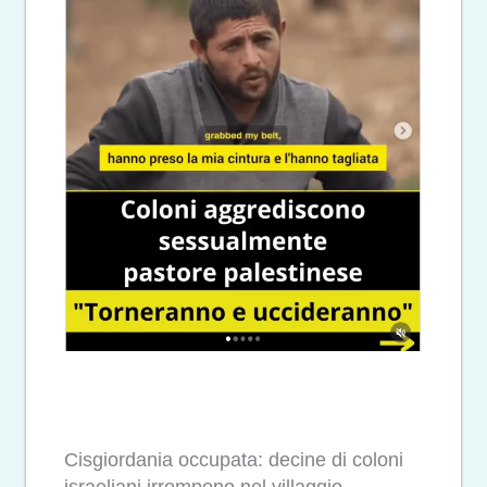
Cisgiordania occupata: decine di coloni
israeliani irrompono nel villaggio