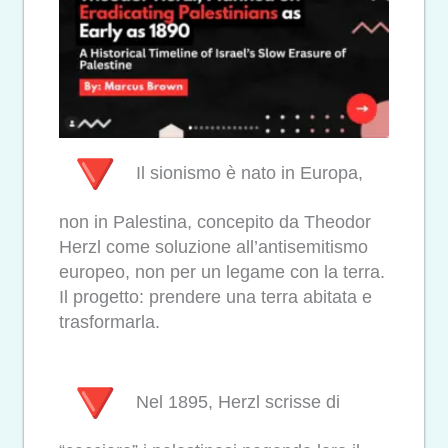
Il sionismo è nato in Europa,
non in Palestina, concepito da Theodor
Herzl come soluzione all’antisemitismo
europeo, non per un legame con la terra.
Il progetto: prendere una terra abitata e
trasformarla.
Nel 1895, Herzl scrisse di