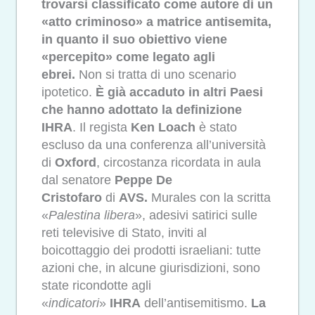
trovarsi classificato come autore di un
«atto criminoso» a matrice antisemita,
in quanto il suo obiettivo viene
«percepito» come legato agli
ebrei.
Non si tratta di uno scenario
ipotetico.
È già accaduto in altri Paesi
che hanno adottato la definizione
IHRA
. Il regista
Ken Loach
è stato
escluso da una conferenza all’università
di
Oxford
, circostanza ricordata in aula
dal senatore
Peppe De
Cristofaro
di
AVS.
Murales con la scritta
«
Palestina libera
», adesivi satirici sulle
reti televisive di Stato, inviti al
boicottaggio dei prodotti israeliani: tutte
azioni che, in alcune giurisdizioni, sono
state ricondotte agli
«
indicatori
»
IHRA
dell’antisemitismo.
La