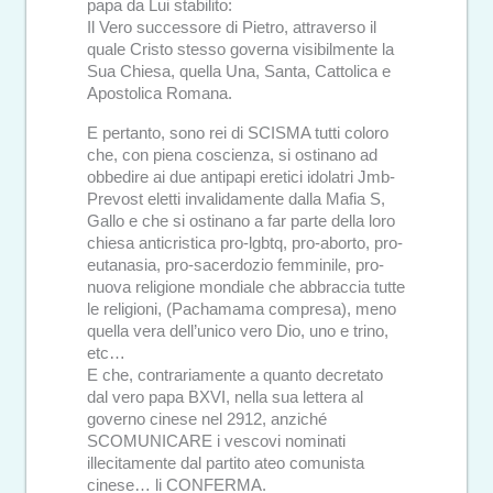
papa da Lui stabilito:
Il Vero successore di Pietro, attraverso il
quale Cristo stesso governa visibilmente la
Sua Chiesa, quella Una, Santa, Cattolica e
Apostolica Romana.
E pertanto, sono rei di SCISMA tutti coloro
che, con piena coscienza, si ostinano ad
obbedire ai due antipapi eretici idolatri Jmb-
Prevost eletti invalidamente dalla Mafia S,
Gallo e che si ostinano a far parte della loro
chiesa anticristica pro-lgbtq, pro-aborto, pro-
eutanasia, pro-sacerdozio femminile, pro-
nuova religione mondiale che abbraccia tutte
le religioni, (Pachamama compresa), meno
quella vera dell’unico vero Dio, uno e trino,
etc…
E che, contrariamente a quanto decretato
dal vero papa BXVI, nella sua lettera al
governo cinese nel 2912, anziché
SCOMUNICARE i vescovi nominati
illecitamente dal partito ateo comunista
cinese… li CONFERMA.