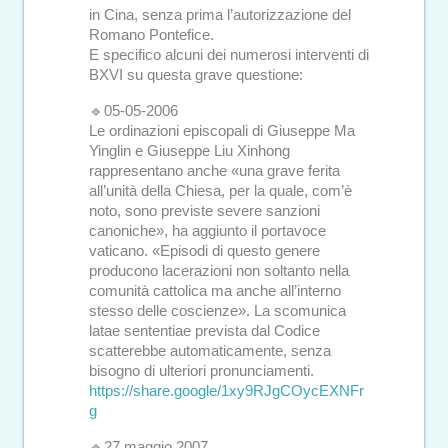
in Cina, senza prima l’autorizzazione del
Romano Pontefice.
E specifico alcuni dei numerosi interventi di
BXVI su questa grave questione:
🔹05-05-2006
Le ordinazioni episcopali di Giuseppe Ma
Yinglin e Giuseppe Liu Xinhong
rappresentano anche «una grave ferita
all’unità della Chiesa, per la quale, com’è
noto, sono previste severe sanzioni
canoniche», ha aggiunto il portavoce
vaticano. «Episodi di questo genere
producono lacerazioni non soltanto nella
comunità cattolica ma anche all’interno
stesso delle coscienze». La scomunica
latae sententiae prevista dal Codice
scatterebbe automaticamente, senza
bisogno di ulteriori pronunciamenti.
https://share.google/1xy9RJgCOycEXNFr
g
🔹27 maggio 2007