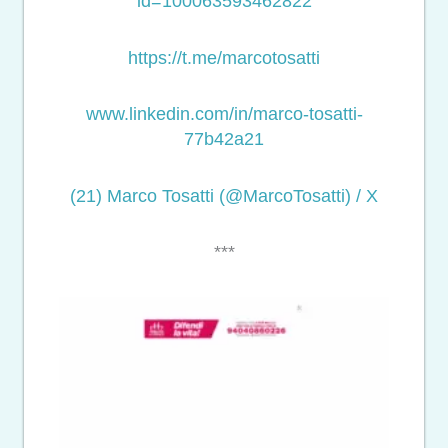
id=100063593462822
https://t.me/marcotosatti
www.linkedin.com/in/marco-
tosatti-
77b42a21
(21) Marco Tosatti (@MarcoTosatti) / X
***