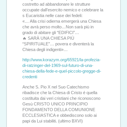
costretto ad abbandonare le strutture
occupate dall’esercito nemico e celebrare la
s Eucaristia nelle case dei fedeli:
«… Alla crisi odierna emergerà una Chiesa
che avrà perso molto…Non sarà più in
grado di abitare gli “EDIFICI”…
🔥 SARÀ UNA CHIESA PIÙ
“SPIRITUALE”… povera e diventerà la
Chiesa degli indigenti»…
http://www.korazym.org/65921/la-profezia-
di-ratzinger-del-1969-sul-futuro-di-una-
chiesa-della-fede-e-quel-piccolo-gregge-di-
credenti
Anche S. Pio X nel Suo Catechismo
ribadisce che la Chiesa di Cristo é quella
costituita dai veri cristiani che riconoscono
Gesù CRISTO UNICO PRINCIPIO
FONDAMENTO DELLA COMUNIONE
ECCLESIASTICA e obbediscono solo ai
papi da Lui stabiliti. (ultimo BXVI)