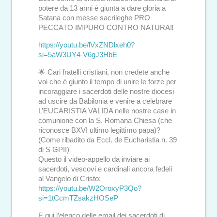
potere da 13 anni è giunta a dare gloria a
Satana con messe sacrileghe PRO
PECCATO IMPURO CONTRO NATURA‼️
https://youtu.be/lVxZNDlxeh0?
si=5aW3UY4-V6gJ3HbE
🌟 Cari fratelli cristiani, non credete anche
voi che è giunto il tempo di unire le forze per
incoraggiare i sacerdoti delle nostre diocesi
ad uscire da Babilonia e venire a celebrare
L’EUCARISTIA VALIDA nelle nostre case in
comunione con la S. Romana Chiesa (che
riconosce BXVI ultimo legittimo papa)?
(Come ribadito da Eccl. de Eucharistia n. 39
di S GPII)
Questo il video-appello da inviare ai
sacerdoti, vescovi e cardinali ancora fedeli
al Vangelo di Cristo:
https://youtu.be/W2OroxyP3Qo?
si=1tCcmTZsakzHOSeP
E qui l’elenco delle email dei sacerdoti di