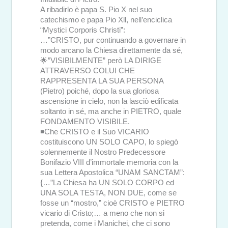
A ribadirlo è papa S. Pio X nel suo
catechismo e papa Pio Xll, nell’enciclica
“Mystici Corporis Christi”:
…”CRISTO, pur continuando a governare in
modo arcano la Chiesa direttamente da sé,
🌟”VISIBILMENTE” però LA DIRIGE
ATTRAVERSO COLUI CHE
RAPPRESENTA LA SUA PERSONA
(Pietro) poiché, dopo la sua gloriosa
ascensione in cielo, non la lasciò edificata
soltanto in sé, ma anche in PIETRO, quale
FONDAMENTO VISIBILE.
◾Che CRISTO e il Suo VICARIO
costituiscono UN SOLO CAPO, lo spiegò
solennemente il Nostro Predecessore
Bonifazio VIII d’immortale memoria con la
sua Lettera Apostolica “UNAM SANCTAM”:
{…”La Chiesa ha UN SOLO CORPO ed
UNA SOLA TESTA, NON DUE, come se
fosse un “mostro,” cioè CRISTO e PIETRO
vicario di Cristo;… a meno che non si
pretenda, come i Manichei, che ci sono