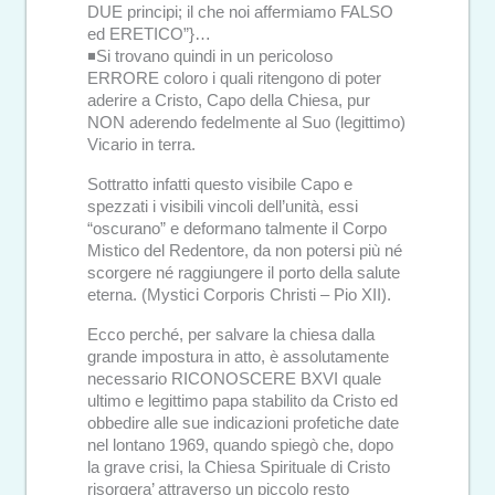
DUE principi; il che noi affermiamo FALSO
ed ERETICO”}…
◾Si trovano quindi in un pericoloso
ERRORE coloro i quali ritengono di poter
aderire a Cristo, Capo della Chiesa, pur
NON aderendo fedelmente al Suo (legittimo)
Vicario in terra.
Sottratto infatti questo visibile Capo e
spezzati i visibili vincoli dell’unità, essi
“oscurano” e deformano talmente il Corpo
Mistico del Redentore, da non potersi più né
scorgere né raggiungere il porto della salute
eterna. (Mystici Corporis Christi – Pio XII).
Ecco perché, per salvare la chiesa dalla
grande impostura in atto, è assolutamente
necessario RICONOSCERE BXVI quale
ultimo e legittimo papa stabilito da Cristo ed
obbedire alle sue indicazioni profetiche date
nel lontano 1969, quando spiegò che, dopo
la grave crisi, la Chiesa Spirituale di Cristo
risorgera’ attraverso un piccolo resto