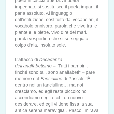
poeta in caccia aperta. Al poeta
impegnato si sostituisce il poeta impari, il
paria assoluto. Al linguaggio
dell’istituzione, costituito dai vocabolari, il
vocabolo onnivoro, parola che vive tra le
piante e le pietre, vivo dire dei mari,
parola vespertina che si sorseggia a
colpo d’ala, insoluto sole.
L’attacco di
Decadenza
dell’analfabetismo
– “Tutti i bambini,
finché sono tali, sono analfabeti” – pare
memore del
Fanciullino
di Pascoli: “È
dentro noi un fanciullino… ma noi
cresciamo, ed egli resta piccolo; noi
accendiamo negli occhi un nuovo
desiderare, ed egli vi tiene fissa la sua
antica serena maraviglia”. Pascoli mirava