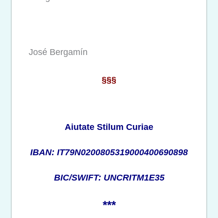
José Bergamín
§§§
Aiutate Stilum Curiae
IBAN: IT79N0200805319000400690898
BIC/SWIFT: UNCRITM1E35
***