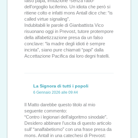
falso papa, imitazione -senza ratio-
dell’orgoglio luciferino. Un idiota che però si
ritiene colto e infatti mons Antall dice che: “is
called virtue signaling”.
Indubitabili le parole di Gianbattista Vico
risuonano oggi in Prevost, tutore protempore
della alfabetizzazione presa da un falso
conclave: “la madre degli idioti è sempre
incinta”, siano pure chiamati “papi” dalla
Accettazione Pacifica dai loro degni fratelli.
La Signora di tutti i popoli
6 Gennaio 2026 alle 09:44
Il Matto darebbe questo titolo al mio
seguente commento:
“Contro i legionari dell’algoritmo sinodale”.
Desidero abbinare l’uscita di questo articolo
sull’ “analfabetismo” con una frase presa da
mons. Antall in una catechesi di Prevost: