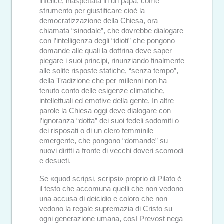
infelice, inaspettata in un papa, come
strumento per giustificare cioè la
democratizzazione della Chiesa, ora
chiamata “sinodale”, che dovrebbe dialogare
con l’intelligenza degli “idioti” che pongono
domande alle quali la dottrina deve saper
piegare i suoi principi, rinunziando finalmente
alle solite risposte statiche, “senza tempo”,
della Tradizione che per millenni non ha
tenuto conto delle esigenze climatiche,
intellettuali ed emotive della gente. In altre
parole la Chiesa oggi deve dialogare con
l’ignoranza “dotta” dei suoi fedeli sodomiti o
dei risposati o di un clero femminile
emergente, che pongono “domande” su
nuovi diritti a fronte di vecchi doveri scomodi
e desueti.
Se «quod scripsi, scripsi» proprio di Pilato è
il testo che accomuna quelli che non vedono
una accusa di deicidio e coloro che non
vedono la regale supremazia di Cristo su
ogni generazione umana, così Prevost nega