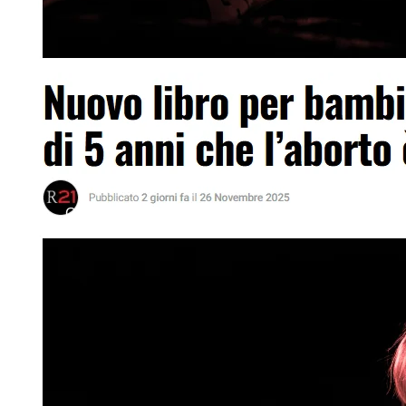
Giù le Mani dai Bambini. Sessualità negli Asili di G
Generale