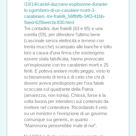
/10/14/castel-dazzano-esplosione-durante-
lo-sgombero-di-un-casolare-morti-3-
carabinieri.-tre-fratelli_56ffbffb-34f3-41bb-
9aed-625beecbc830.html
Tre contadini, due fratelli (63 e 65) e una
sorella (59), per difendere l’ultimo bene
(cascinale senza elettricità e terreno con
trenta mucche) scampato alle banche e tolto
loro a causa d’una firma che sostengono
essere stata falsificata, hanno provocato
un’esplosione con tre carabinieri morti e 25
feriti. E poteva andare molto peggio, visto lo
schieramento di terra e di cielo che chi di
dovere aveva predisposto per l’ora fatale
scoccata sul quadrante della Patria
(amarezza, non ironia). Chissà, forse è la
volta buona per intenderci sul contenuto da
mettere nel contenitore. Ricordando il veto
su un ministro e l’evirazione di un governo
comunque sui generis, in quanto
“Mammona penserebbe male di noi”.