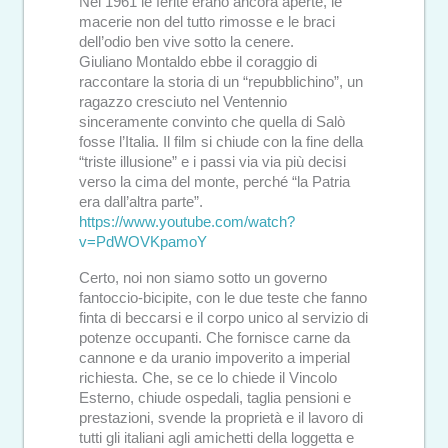
Nel 1961 le ferite erano ancora aperte, le
macerie non del tutto rimosse e le braci
dell’odio ben vive sotto la cenere.
Giuliano Montaldo ebbe il coraggio di
raccontare la storia di un “repubblichino”, un
ragazzo cresciuto nel Ventennio
sinceramente convinto che quella di Salò
fosse l’Italia. Il film si chiude con la fine della
“triste illusione” e i passi via via più decisi
verso la cima del monte, perché “la Patria
era dall’altra parte”.
https://www.youtube.com/watch?
v=PdWOVKpamoY
Certo, noi non siamo sotto un governo
fantoccio-bicipite, con le due teste che fanno
finta di beccarsi e il corpo unico al servizio di
potenze occupanti. Che fornisce carne da
cannone e da uranio impoverito a imperial
richiesta. Che, se ce lo chiede il Vincolo
Esterno, chiude ospedali, taglia pensioni e
prestazioni, svende la proprietà e il lavoro di
tutti gli italiani agli amichetti della loggetta e