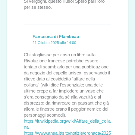
Si vergogni, questo illuso! Spero parli loro
per se stesso.
Fantasma di Flambeau
21 Ottobre 2025 alle 14:00
Chi sfogliasse per caso un libro sulla
Rivoluzione francese potrebbe essere
tentato di scambiarlo per una pubblicazione
da negozio del capello unisex, osservando il
rilievo dato al cosiddetto “affare della
collana” (wiki dice l’essenziale; una delle
ultime crepe a far implodere un vaso che
s’era consegnato da sé alla vacuità e al
disprezzo; da rimarcare en passant che già
allora le finestre erano il peggior nemico dei
personaggi scomodi).
https://it.wikipedia.org/wiki/Affare_della_colla
na
https://www.ansa.it/sito/notizie/cronaca/2025