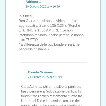
Adriana 1
20 Ottobre 2025 alle 16:49
In sintesi,
Ben Gvir & co. si sono evidentemente
aggrappati al Salmo 135 (136 ): “Perchè
ETERNO è il Tuo AMORE”…e non
intendono mollarlo, anche perchè lo hanno
letto TUTTO
( a differenza delle pudibonde e ireniche
pecorelle cristiane ).
Davide Scarano
21 Ottobre 2025 alle 11:49
Cara Adriana, chi ama talvolta punisce,
basti pensare all’educazione dei figli. In
fondo tutto l’antico testamento è lotta tra
l’amore di Dio e le passioni terrene del
popolo eletto che spesso si è allontanato