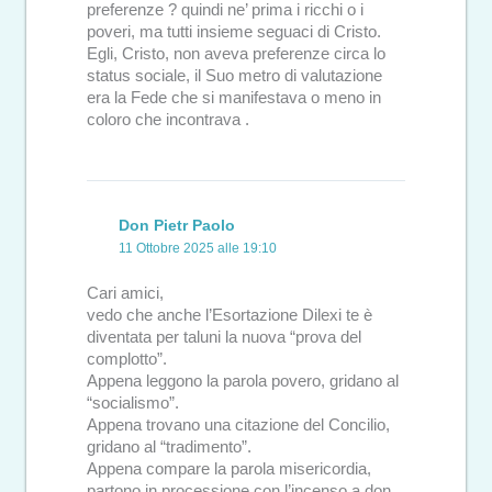
preferenze ? quindi ne’ prima i ricchi o i
poveri, ma tutti insieme seguaci di Cristo.
Egli, Cristo, non aveva preferenze circa lo
status sociale, il Suo metro di valutazione
era la Fede che si manifestava o meno in
coloro che incontrava .
Don Pietr Paolo
11 Ottobre 2025 alle 19:10
Cari amici,
vedo che anche l’Esortazione Dilexi te è
diventata per taluni la nuova “prova del
complotto”.
Appena leggono la parola povero, gridano al
“socialismo”.
Appena trovano una citazione del Concilio,
gridano al “tradimento”.
Appena compare la parola misericordia,
partono in processione con l’incenso a don