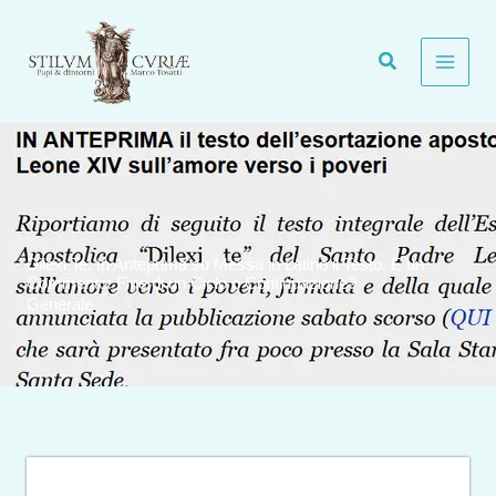
Vai
al
contenuto
Dilexi Te. In Anteprima su Messa in Latino il Testo. E un
Commento: Fine di un Ciclo o Continuazione?
Generale