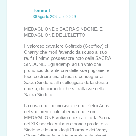
Tonino T
30 Agosto 2025 alle 20:29
MEDAGLIONE e SACRA SINDONE, E
MEDAGLIONE DELL’ELETTO.
Il valoroso cavaliere Goffredo (Geoffroy) di
Charny che morì favendo da scuso al suo
re, fu il primo possessore noto della SACRA
SINDONE. Egli adempì ad un voto che
pronunciò durante una delle sue prigionie, e
fece costruire una chiesa e consegnò la
Sacra Sindone alla colleggiata della stessa
chiesa, dichiarando che si trattasse della
Sacra Sindone.
La cosa che incuriosisce è che Pietro Arcis
nel suo memoriale afferma che e un
MEDAGLIONE votivo ripescato nella Senna
nel XIX secolo, sul quale sono riprodotte la
Sindone e le armi degli Charny e dei Vergy.
(Quest’ultimo fatto è interpretato da alcuni