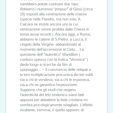
sarebbero potute costruire due navi.
Abbiamo i numerosi “prepuzi” di Gesù (circa
18) esposti alla venerazione delle masse
(specie nelle Fiandre, ma non solo. A
Calcara ne esiste ancora uno la cui
venerazione venne proibita dalla Chiesa in
tempi assai recenti ). Ancora oggi, a Roma,
abbiamo le catene di S.Pietro, a Lucca, il
cingolo della Vergine- abbandonato al
momento dell’ascensione al Cielo… La
questione dell’ “autentico” Mandilion (
confuso spesso con la mitica “Veronica” )
diede luogo a ricerche da film di
spionaggio… – Il commercio delle reliquie e
la loro moltiplicazione procurava dei bei soldi
sia a chi le vendeva, sia a chi le esponeva,
sia a chi ne garantiva l’esposizione.
Supporre che gli studi che negano
l’autenticità del telo sindonico siano fatti
apposta per abbattere la fede cristiana mi
sembra psicologicamente sbagliato. L’effetto
risultante, semmai, è quello opposto: di