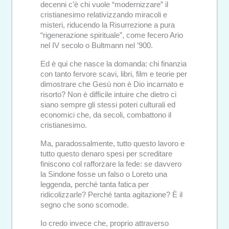
decenni c’è chi vuole “modernizzare” il
cristianesimo relativizzando miracoli e
misteri, riducendo la Risurrezione a pura
“rigenerazione spirituale”, come fecero Ario
nel IV secolo o Bultmann nel ’900.
Ed è qui che nasce la domanda: chi finanzia
con tanto fervore scavi, libri, film e teorie per
dimostrare che Gesù non è Dio incarnato e
risorto? Non è difficile intuire che dietro ci
siano sempre gli stessi poteri culturali ed
economici che, da secoli, combattono il
cristianesimo.
Ma, paradossalmente, tutto questo lavoro e
tutto questo denaro spesi per screditare
finiscono col rafforzare la fede: se davvero
la Sindone fosse un falso o Loreto una
leggenda, perché tanta fatica per
ridicolizzarle? Perché tanta agitazione? È il
segno che sono scomode.
Io credo invece che, proprio attraverso