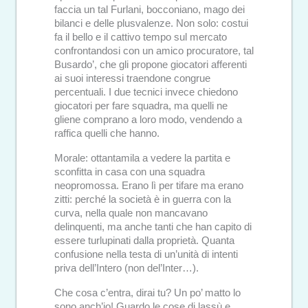
faccia un tal Furlani, bocconiano, mago dei
bilanci e delle plusvalenze. Non solo: costui
fa il bello e il cattivo tempo sul mercato
confrontandosi con un amico procuratore, tal
Busardo’, che gli propone giocatori afferenti
ai suoi interessi traendone congrue
percentuali. I due tecnici invece chiedono
giocatori per fare squadra, ma quelli ne
gliene comprano a loro modo, vendendo a
raffica quelli che hanno.
Morale: ottantamila a vedere la partita e
sconfitta in casa con una squadra
neopromossa. Erano lì per tifare ma erano
zitti: perché la società è in guerra con la
curva, nella quale non mancavano
delinquenti, ma anche tanti che han capito di
essere turlupinati dalla proprietà. Quanta
confusione nella testa di un’unità di intenti
priva dell’Intero (non del’Inter…).
Che cosa c’entra, dirai tu? Un po’ matto lo
sono anch’io! Guardo le cose di lassù e