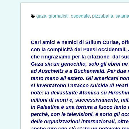
gaza. giornalisti
,
ospedale
,
pizzaballa
,
satan
Cari amici e nemici di Stilum Curiae, o
con la complicità dei Paesi occidentali
che ringraziamo per la citazione dal su
Gaza sia un genocidio, solo gli ebrei n
ad Auschwitz e a Buchenwald. Per due 
tanto meno all’estero. Gli americani non
si inventarono l’attacco suicida di Pea
note: la devastante Atomica su Hiroshim
milioni di morti e, successivamente, mili
in Palestina è una tortura a fuoco lento 
perché, con le televisioni, è sotto gli 
delle organizzazioni internazionali, oltre
anche dire che c’è stato un notevole re