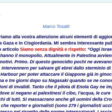
a
Marco Tosatti
ffriamo alla vostra attenzione alcuni elementi di agg
, a Gaza e in Cisgiordania. Mi sembra interessante pu
o articolo
Siamo senza dignità e rispetto
:
“Oggi Israe
e hanno il monopolio. Attualmente in Palestina avvi
motivi. Primo. Di questo genocidio pochi ne avevan
 intervennero per salvare gli ebrei dallo sterminio 
rl Harbour per poter attaccare il Giappone già in gin
a e tre giorni dopo su Nagasaki quando se ne conosc
oni di invalidi. Tanto che il pilota di Enola Gay ne i
dove si negano ai palestinesi il cibo, l’acqua, le cure
occhi di tutti. Si massacrano anche gli uomini della 
 che reporter e giornalisti (sono 279 i giornalisti ucci
gresso nel rispetto delle norme internazionali. Lasci