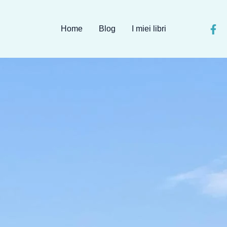
Home
Blog
I miei libri