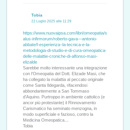
Tobia
22 Luglio 2025 alle 11:29
https://www.nuovaipsa.com/libri/omeopatia/s
alus-infirmorum/roberto-gava—antonio-
abbate/l-esperienza–la-tecnica-e-la-
metodologia-di-studio-e-di-cura-omeopatica-
delle-malattie-croniche-di-alfonso-masi-
elizalde
Sarebbe molto interessante una integrazione
con l’Omeopatia del Dott. Elizade Masi, che
ha collegato la malattia al peccato originale
come Santa Ildegarda, rifacendosi
abbondantemente a San Tommaso
d’Aquino. Purtroppo in ambiente cattolico (e
ancor più protestante) il Rinnovamento
Carismatico ha seminato menzogna, in
modo superficiale e fazioso, contro la
Medicina Omeopatica…
Tobia