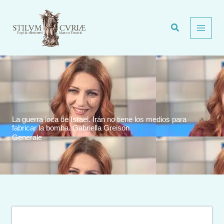
Vai
al
contenuto
La guerra loca de Israel. Irán no tiene los medios para
fabricar la bomba. Gabriella Greison
Generale