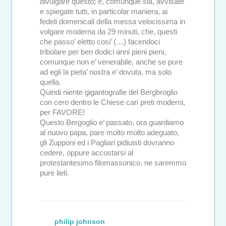
divulgare questo; e, comunque sia, avvisate
e spiegate tutti, in particolar maniera, ai
fedeli domenicali della messa velocissima in
volgare moderna da 29 minuti, che, questi
che passo’ eletto cosi’ (…) facendoci
tribolare per ben dodici anni pieni pieni,
comunque non e’ venerabile, anche se pure
ad egli la pieta’ nostra e’ dovuta, ma solo
quella.
Quindi niente gigantografie del Bergbroglio
con cero dentro le Chiese cari preti moderni,
per FAVORE!
Questo Bergoglio e’ passato, ora guardiamo
al nuovo papa, pare molto molto adeguato,
gli Zupponi ed i Pagliari pidiuisti dovranno
cedere, oppure accostarsi al
protestantesimo filomassonico, ne saremmo
pure lieti.
philip johnson