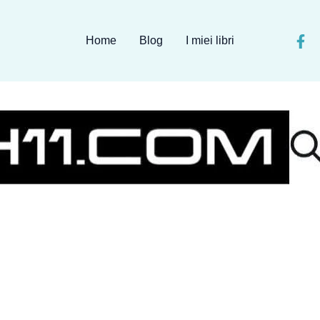
Home
Blog
I miei libri