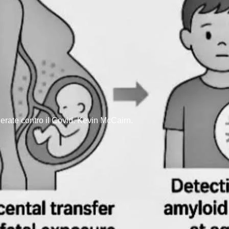
ierate contro il Covid. Kevin McCairn.