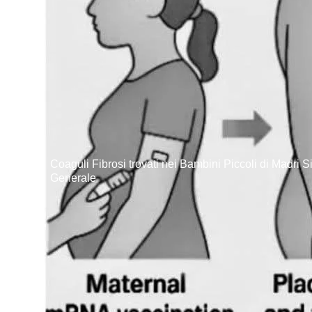
Coaguli Fibrosi trovati nei Bambini Piccoli di Madri S
Generale