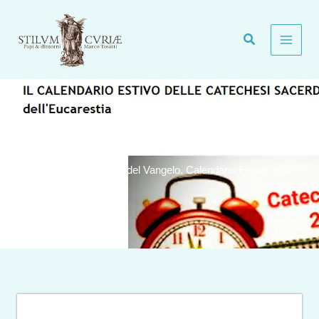
Vai
al
contenuto
Alleati dell’Eucarestia e del Vangelo. Calendario Estivo delle
Catechesi Sacerdotali.
Generale