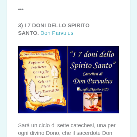
•••
3) I 7 DONI DELLO SPIRITO
SANTO.
Don Parvulus
Sarà un ciclo di sette catechesi, una per
ogni divino Dono, che il sacerdote Don